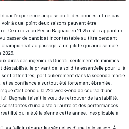
hi par l'expérience acquise au fil des années, et ne pas
e voir à quel point deux saisons peuvent être
utre. Ce qu'a vécu
Pecco Bagnaia
en 2025 est frappant en
a vu passer de candidat incontestable au titre pendant
 championnat au passage, à un pilote qui aura semblé
e 2025.
 aux dires des ingénieurs Ducati, seulement de minimes
déstabilisé, le privant de la solidité essentielle pour lui à
se sont effondrés, particulièrement dans la seconde moitié
es, et sa confiance a surtout été fortement ébranlée.
lorsque s'est conclu le 22e week-end de course d'une
lui,
Bagnaia faisait le vœu de retrouver de la stabilité
,
s constantes d'une piste à l'autre et des performances
rsatilité qui a été la sienne cette année, inexplicable à
il va falloir réparer les séquelles d'une telle saison. À