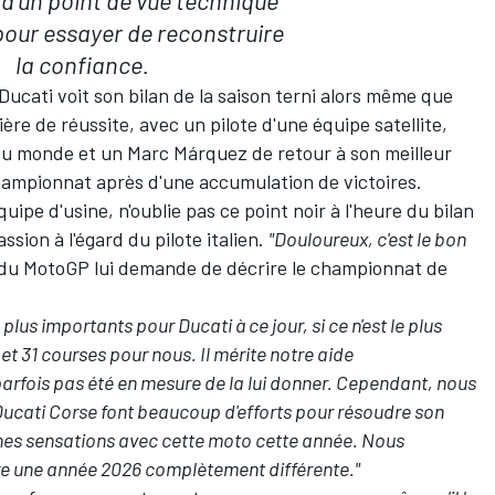
 d'un point de vue technique
our essayer de reconstruire
la confiance.
Ducati voit son bilan de la saison terni alors même que
ère de réussite, avec un pilote d'une équipe satellite,
 du monde et un
Marc Márquez
de retour à son meilleur
ampionnat après d'une accumulation de victoires.
ipe d'usine, n'oublie pas ce point noir à l'heure du bilan
sion à l'égard du pilote italien.
"Douloureux, c'est le bon
el du MotoGP
lui demande de décrire le championnat de
s plus importants pour Ducati à ce jour, si ce n'est le plus
 et 31 courses pour nous. Il mérite notre aide
arfois pas été en mesure de la lui donner. Cependant, nous
 Ducati Corse font beaucoup d'efforts pour résoudre son
nnes sensations avec cette moto cette année. Nous
ivre une année 2026 complètement différente."