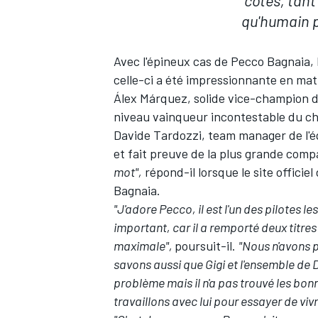
côtés, tant
qu'humain p
Avec l'épineux cas de Pecco Bagnaia, 
celle-ci a été impressionnante en mati
Álex Márquez
, solide vice-champion
niveau vainqueur incontestable du ch
Davide Tardozzi, team manager de l'équ
et fait preuve de la plus grande compas
mot",
répond-il lorsque
le site offici
Bagnaia.
"J'adore Pecco, il est l'un des pilotes le
important, car il a remporté deux titres
maximale",
poursuit-il.
"Nous n'avons p
savons aussi que Gigi et l'ensemble de
problème mais il n'a pas trouvé les bo
travaillons avec lui pour essayer de v