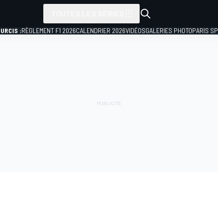
TOUTES LES SÉRIES
URCIS :
RÈGLEMENT F1 2026
CALENDRIER 2026
VIDÉOS
GALERIES PHOTO
PARIS S