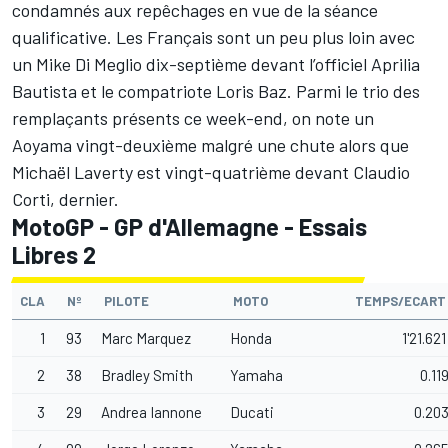
condamnés aux repêchages en vue de la séance
qualificative. Les Français sont un peu plus loin avec
un Mike Di Meglio dix-septième devant l’officiel Aprilia
Bautista et le compatriote Loris Baz. Parmi le trio des
remplaçants présents ce week-end, on note un
Aoyama vingt-deuxième malgré une chute alors que
Michaël Laverty est vingt-quatrième devant Claudio
Corti, dernier.
MotoGP - GP d'Allemagne - Essais
Libres 2
CLA
Nº
PILOTE
MOTO
TEMPS/ECAR
1
93
Marc Marquez
Honda
1'21.62
2
38
Bradley Smith
Yamaha
0.11
3
29
Andrea Iannone
Ducati
0.20