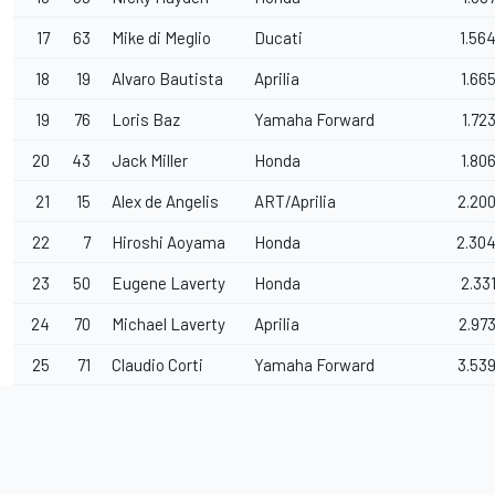
17
63
Mike di Meglio
Ducati
1.56
18
19
Alvaro Bautista
Aprilia
1.66
19
76
Loris Baz
Yamaha Forward
1.72
20
43
Jack Miller
Honda
1.80
21
15
Alex de Angelis
ART/Aprilia
2.20
22
7
Hiroshi Aoyama
Honda
2.30
23
50
Eugene Laverty
Honda
2.33
24
70
Michael Laverty
Aprilia
2.97
25
71
Claudio Corti
Yamaha Forward
3.53