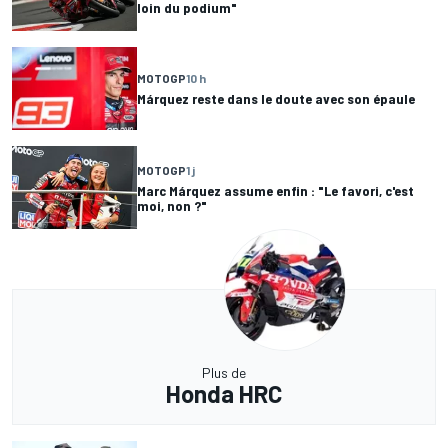
loin du podium"
MOTOGP
10 h
Márquez reste dans le doute avec son épaule
MOTOGP
1 j
Marc Márquez assume enfin : "Le favori, c'est
moi, non ?"
Plus de
Honda HRC