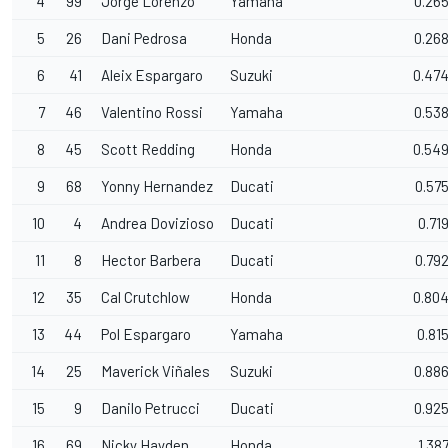
4
99
Jorge Lorenzo
Yamaha
0.26
5
26
Dani Pedrosa
Honda
0.26
6
41
Aleix Espargaro
Suzuki
0.47
7
46
Valentino Rossi
Yamaha
0.53
8
45
Scott Redding
Honda
0.54
9
68
Yonny Hernandez
Ducati
0.57
10
4
Andrea Dovizioso
Ducati
0.71
11
8
Hector Barbera
Ducati
0.79
12
35
Cal Crutchlow
Honda
0.80
13
44
Pol Espargaro
Yamaha
0.81
14
25
Maverick Viñales
Suzuki
0.88
15
9
Danilo Petrucci
Ducati
0.92
16
69
Nicky Hayden
Honda
1.38