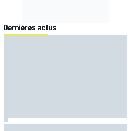
Dernières actus
Bagnaia : "Álex Márquez est devenu le pilote de référence