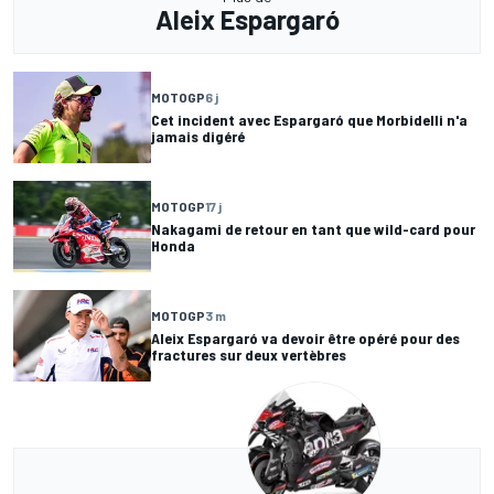
Aleix Espargaró
MOTOGP
6 j
Cet incident avec Espargaró que Morbidelli n'a
jamais digéré
MOTOGP
17 j
Nakagami de retour en tant que wild-card pour
Honda
MOTOGP
3 m
Aleix Espargaró va devoir être opéré pour des
fractures sur deux vertèbres