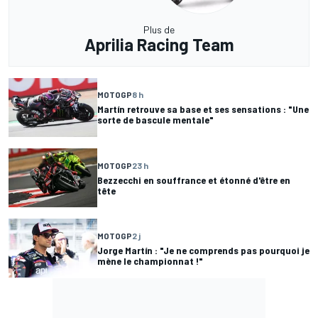
Plus de
Aprilia Racing Team
MOTOGP
8 h
Martín retrouve sa base et ses sensations : "Une
sorte de bascule mentale"
MOTOGP
23 h
Bezzecchi en souffrance et étonné d'être en
tête
MOTOGP
2 j
Jorge Martín : "Je ne comprends pas pourquoi je
mène le championnat !"