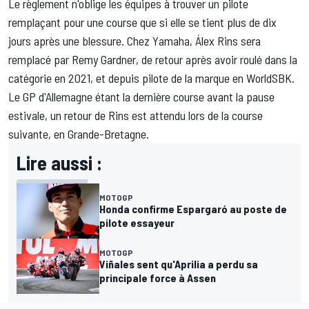
Le règlement n'oblige les équipes à trouver un pilote
remplaçant pour une course que si elle se tient plus de dix
jours après une blessure. Chez Yamaha, Álex Rins sera
remplacé par
Remy Gardner
, de retour après avoir roulé dans la
catégorie en 2021, et depuis pilote de la marque en WorldSBK.
Le GP d'Allemagne étant la dernière course avant la pause
estivale, un retour de Rins est attendu lors de la course
suivante, en Grande-Bretagne.
Lire aussi :
MOTOGP
Honda confirme Espargaró au poste de
pilote essayeur
MOTOGP
Viñales sent qu'Aprilia a perdu sa
principale force à Assen