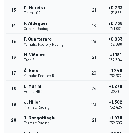
D. Moreira
+0.733
13
21
Team LCR
1'31.856
F. Aldeguer
+0.738
14
13
Gresini Racing
1'31.861
F. Quartararo
+0.963
15
26
Yamaha Factory Racing
1'32.086
M. Viñales
+1.181
16
21
Tech 3
1'32.304
Á. Rins
+1.249
17
20
Yamaha Factory Racing
1'32.372
L. Marini
+1.278
18
24
Honda HRC
1'32.401
J. Miller
+1.302
19
23
Pramac Racing
1'32.425
T. Razgatlioglu
+1.470
20
21
Pramac Racing
1'32.593