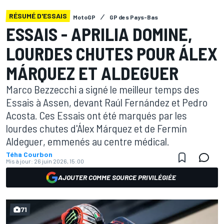
RÉSUMÉ D'ESSAIS
MotoGP
GP des Pays-Bas
ESSAIS - APRILIA DOMINE,
LOURDES CHUTES POUR ÁLEX
MÁRQUEZ ET ALDEGUER
Marco Bezzecchi a signé le meilleur temps des
Essais à Assen, devant Raúl Fernández et Pedro
Acosta. Ces Essais ont été marqués par les
lourdes chutes d'Álex Márquez et de Fermín
Aldeguer, emmenés au centre médical.
Téha Courbon
Mis à jour:
26 juin 2026, 15:00
AJOUTER COMME SOURCE PRIVILÉGIÉE
71