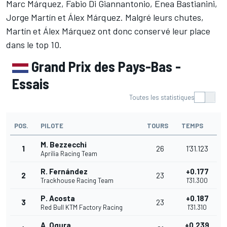
Marc Márquez, Fabio Di Giannantonio, Enea Bastianini,
Jorge Martín et Álex Márquez. Malgré leurs chutes,
Martín et Álex Márquez ont donc conservé leur place
dans le top 10.
Grand Prix des Pays-Bas -
Essais
Toutes les statistiques
POS.
PILOTE
TOURS
TEMPS
M. Bezzecchi
1
26
1'31.123
Aprilia Racing Team
R. Fernández
+0.177
2
23
Trackhouse Racing Team
1'31.300
P. Acosta
+0.187
3
23
Red Bull KTM Factory Racing
1'31.310
A. Ogura
+0.239