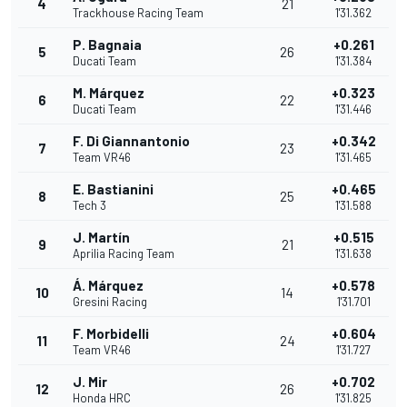
4
21
Trackhouse Racing Team
1'31.362
P. Bagnaia
+0.261
5
26
Ducati Team
1'31.384
M. Márquez
+0.323
6
22
Ducati Team
1'31.446
F. Di Giannantonio
+0.342
7
23
Team VR46
1'31.465
E. Bastianini
+0.465
8
25
Tech 3
1'31.588
J. Martín
+0.515
9
21
Aprilia Racing Team
1'31.638
Á. Márquez
+0.578
10
14
Gresini Racing
1'31.701
F. Morbidelli
+0.604
11
24
Team VR46
1'31.727
J. Mir
+0.702
12
26
Honda HRC
1'31.825