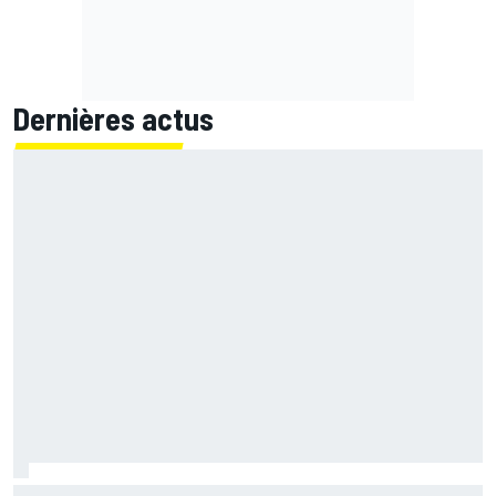
Dernières actus
Pour Bagnaia, Stoner a affirmé une évidence en lui