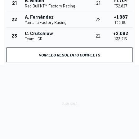
B. Binder
+1.704
21
21
Red Bull KTM Factory Racing
1'32.827
A. Fernández
+1.987
22
22
Yamaha Factory Racing
1'33.110
C. Crutchlow
+2.092
23
22
Team LCR
1'33.215
VOIR LES RÉSULTATS COMPLETS