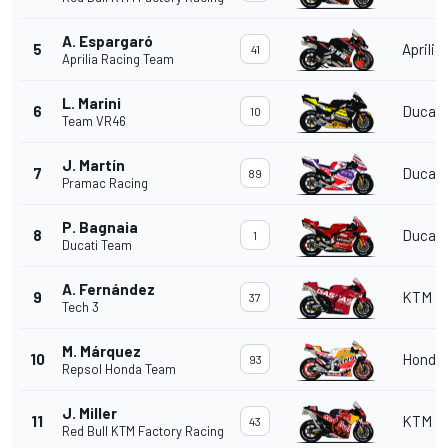
A. Espargaró
5
Aprilia
41
Aprilia Racing Team
L. Marini
6
Ducati
10
Team VR46
J. Martín
7
Ducati
89
Pramac Racing
P. Bagnaia
8
Ducati
1
Ducati Team
A. Fernández
9
KTM
37
Tech 3
M. Márquez
10
Honda
93
Repsol Honda Team
J. Miller
11
KTM
43
Red Bull KTM Factory Racing