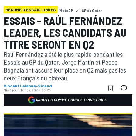
RÉSUMÉ D'ESSAIS LIBRES
MotoGP
GP du Qatar
ESSAIS - RAÚL FERNÁNDEZ
LEADER, LES CANDIDATS AU
TITRE SERONT EN Q2
Raúl Fernández a été le plus rapide pendant les
Essais au GP du Qatar. Jorge Martín et Pecco
Bagnaia ont assuré leur place en Q2 mais pas les
deux Français du plateau.
Vincent Lalanne-Sicaud
Mis à jour:
17 nov. 2023, 20:23
AJOUTER COMME SOURCE PRIVILÉGIÉE