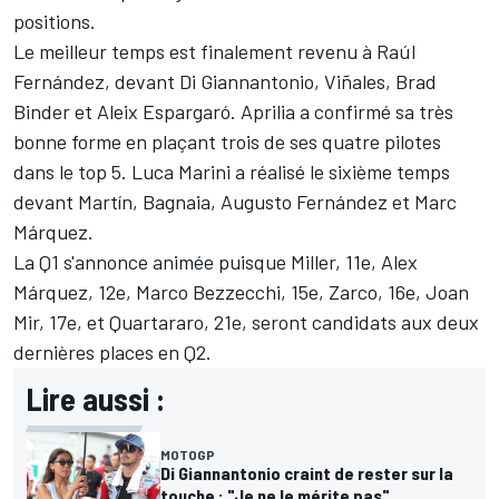
positions.
Le meilleur temps est finalement revenu à Raúl
Fernández, devant Di Giannantonio, Viñales,
Brad
Binder
et
Aleix Espargaró
. Aprilia a confirmé sa très
bonne forme en plaçant trois de ses quatre pilotes
dans le top 5.
Luca Marini
a réalisé le sixième temps
devant Martín, Bagnaia,
Augusto Fernández
et
Marc
Márquez
.
La Q1 s'annonce animée puisque Miller, 11e, Alex
Márquez, 12e,
Marco Bezzecchi
, 15e, Zarco, 16e,
Joan
Mir
, 17e, et Quartararo, 21e, seront candidats aux deux
dernières places en Q2.
Lire aussi :
MOTOGP
Di Giannantonio craint de rester sur la
touche : "Je ne le mérite pas"