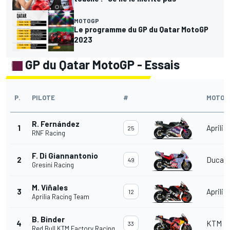
MOTOGP
Le programme du GP du Qatar MotoGP
2023
GP du Qatar MotoGP - Essais
P.
PILOTE
#
MOTO
R. Fernández
1
Aprilia
25
RNF Racing
F. Di Giannantonio
2
Ducati
49
Gresini Racing
M. Viñales
3
Aprilia
12
Aprilia Racing Team
B. Binder
4
KTM
33
Red Bull KTM Factory Racing