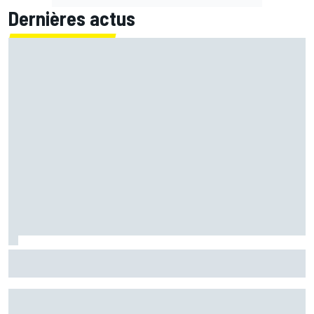
Dernières actus
Bagnaia : "Álex Márquez est devenu le pilote de référence
chez Ducati"