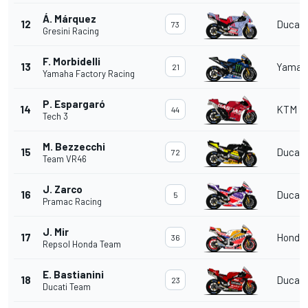
Á. Márquez
12
Ducati
73
Gresini Racing
F. Morbidelli
13
Yamah
21
Yamaha Factory Racing
P. Espargaró
14
KTM
44
Tech 3
M. Bezzecchi
15
Ducati
72
Team VR46
J. Zarco
16
Ducati
5
Pramac Racing
J. Mir
17
Honda
36
Repsol Honda Team
E. Bastianini
18
Ducati
23
Ducati Team