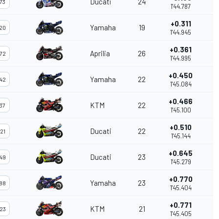
Ducati
24
73
1'44.787
+0.311
Yamaha
19
20
1'44.945
+0.361
Aprilia
26
72
1'44.995
+0.450
Yamaha
22
42
1'45.084
+0.466
KTM
22
37
1'45.100
+0.510
Ducati
22
21
1'45.144
+0.645
Ducati
23
49
1'45.279
+0.770
Yamaha
23
88
1'45.404
+0.771
KTM
21
23
1'45.405