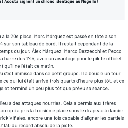
et Acosta signent un chrono identique au Mugello !
 à la 20e place, Marc Márquez est passé en tête à son
4 sur son tableau de bord. Il restait cependant de la
r temps du jour. Álex Márquez, Marco Bezzecchi et Pecco
a barre des 1'45, avec un avantage pour le pilote officiel
 qu'il ne l'était ce matin.
 s'est immiscé dans ce petit groupe. Il a bouclé un tour
e qui lui était arrivé trois quarts d'heure plus tôt, et ce
ge et terminé un peu plus tôt que prévu sa séance.
ieu à des attaques nourries. Cela a permis aux frères
c qui a pris la troisième place sous le drapeau à damier.
ick Viñales, encore une fois capable d'aligner les partiels
0"130 du record absolu de la piste.