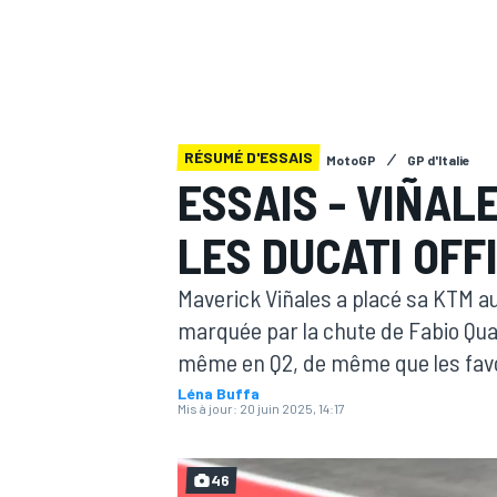
RÉSUMÉ D'ESSAIS
MotoGP
GP d'Italie
MOTOGP
ESSAIS - VIÑAL
LES DUCATI OFF
Maverick Viñales a placé sa KTM 
marquée par la chute de Fabio Quar
même en Q2, de même que les favor
Léna Buffa
Mis à jour:
20 juin 2025, 14:17
46