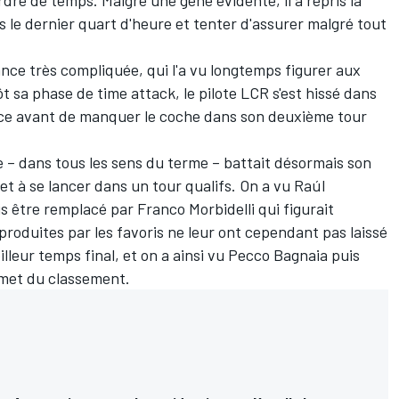
dre de temps. Malgré une gêne évidente, il a repris la
s le dernier quart d'heure et tenter d'assurer malgré tout
nce très compliquée, qui l'a vu longtemps figurer aux
t sa phase de time attack, le pilote LCR s'est hissé dans
lace avant de manquer le coche dans son deuxième tour
e – dans tous les sens du terme – battait désormais son
ffet à se lancer dans un tour qualifs. On a vu Raúl
s être remplacé par Franco Morbidelli qui figurait
produites par les favoris ne leur ont cependant pas laissé
lleur temps final, et on a ainsi vu Pecco Bagnaia puis
met du classement.