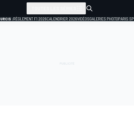
TOUTES LES SÉRIES
URCIS :
RÈGLEMENT F1 2026
CALENDRIER 2026
VIDÉOS
GALERIES PHOTO
PARIS S