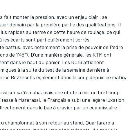
ait monter la pression, avec un enjeu clair : se
sser demain par la première partie des qualifications. Il
x plus rapides au terme de cette heure de roulage, ce qui
où les écarts sont particulièrement serrés.
été battus, avec notamment la prise de pouvoir de Pedro
ono de 1'45"7. D'une manière générale, les KTM ont
ment dans le haut du panier. Les RC16 affichent
ues à la suite du test de la semaine dernière à
Marco Bezzecchi, également dans le coup depuis ce matin,
 aussi sur sa Yamaha, mais une chute a mis un bref coup
tesse à Materassi, le Français a subi une légère luxation
directement dans le bac à gravier par un commissaire !
du championnat à son retour au stand, Quartararo a