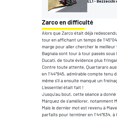
EL1 - Bezzecchi 
Zarco en difficulté
AUTRES CHAMPIONNATS
Alors que Zarco était déjà redescendu
tour en affichant un temps de 1'45"04
marge pour aller chercher le meilleu
Bagnaia sont tour à tour passés sous l
Ducati, de toute évidence plus fringant
Contre toute attente, Quartararo aussi
en 1'44"945, admirable compte tenu de c
même s'il a ensuite manqué un freina
L'essentiel était fait !
Jusqu'au bout, cette séance a donné l
Márquez de s'améliorer, notamment Mar
Mais le dernier mot est revenu à Maver
parfaits pour terminer en 1'44"634, à 