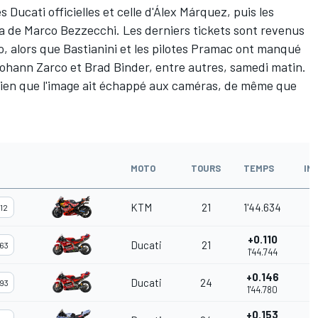
 Ducati officielles et celle d'Álex Márquez, puis les
ia de Marco Bezzecchi. Les derniers tickets sont revenus
o, alors que Bastianini et les pilotes Pramac ont manqué
 Johann Zarco et Brad Binder, entre autres, samedi matin.
bien que l'image ait échappé aux caméras, de même que
MOTO
TOURS
TEMPS
IN
KTM
21
1'44.634
12
+0.110
Ducati
21
63
1'44.744
+0.146
Ducati
24
93
1'44.780
+0.153