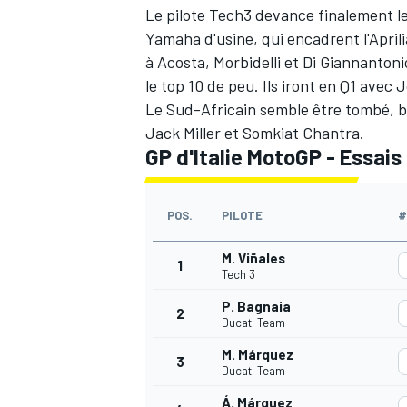
Le pilote Tech3 devance finalement les
Yamaha d'usine, qui encadrent l'April
à Acosta, Morbidelli et Di Giannantoni
le top 10 de peu. Ils iront en Q1 avec
Le Sud-Africain semble être tombé, 
Jack Miller et Somkiat Chantra.
GP d'Italie MotoGP - Essais
POS.
PILOTE
#
M. Viñales
1
Tech 3
P. Bagnaia
2
Ducati Team
M. Márquez
3
Ducati Team
Á. Márquez