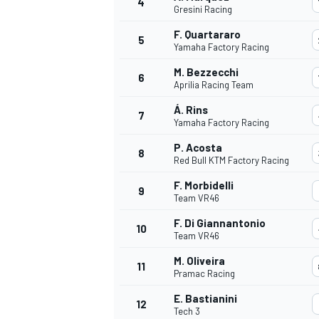
4
Gresini Racing
F. Quartararo
5
Yamaha Factory Racing
M. Bezzecchi
6
Aprilia Racing Team
Á. Rins
7
Yamaha Factory Racing
P. Acosta
8
Red Bull KTM Factory Racing
F. Morbidelli
9
Team VR46
F. Di Giannantonio
10
Team VR46
M. Oliveira
11
Pramac Racing
E. Bastianini
12
Tech 3