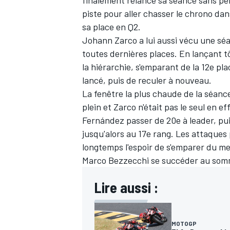
finalement relancé sa séance sans per
piste pour aller chasser le chrono dan
sa place en Q2.
Johann Zarco a lui aussi vécu une séa
toutes dernières places. En lançant tô
la hiérarchie, s'emparant de la 12e p
lancé, puis de reculer à nouveau.
La fenêtre la plus chaude de la séanc
plein et Zarco n'était pas le seul en e
Fernández passer de 20e à leader, pui
jusqu'alors au 17e rang. Les attaques 
longtemps l'espoir de s'emparer du mei
Marco Bezzecchi se succéder au som
Lire aussi :
MOTOGP