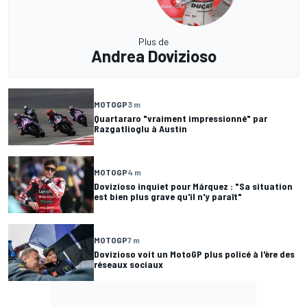
Plus de
Andrea Dovizioso
MOTOGP
3 m
Quartararo "vraiment impressionné" par
Razgatlioglu à Austin
MOTOGP
4 m
Dovizioso inquiet pour Márquez : "Sa situation
est bien plus grave qu'il n'y paraît"
MOTOGP
7 m
Dovizioso voit un MotoGP plus policé à l'ère des
réseaux sociaux