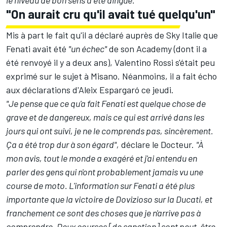
le niveau de bon sens a été dingue."
"On aurait cru qu'il avait tué quelqu'un"
Mis à part le fait qu'il a déclaré auprès de Sky Italie que
Fenati avait été
"un échec"
de son Academy (
dont il a
été renvoyé il y a deux ans
), Valentino Rossi s'était peu
exprimé sur le sujet à Misano. Néanmoins, il a fait écho
aux déclarations d'Aleix Espargaró ce jeudi.
"Je pense que ce qu'a fait Fenati est quelque chose de
grave et de dangereux, mais ce qui est arrivé dans les
jours qui ont suivi, je ne le comprends pas, sincèrement.
Ça a été trop dur à son égard",
déclare le Docteur.
"À
mon avis, tout le monde a exagéré et j'ai entendu en
parler des gens qui n'ont probablement jamais vu une
course de moto. L'information sur Fenati a été plus
importante que la victoire de Dovizioso sur la Ducati, et
franchement ce sont des choses que je n'arrive pas à
comprendre. Deux courses [de sanction] sont peut-être