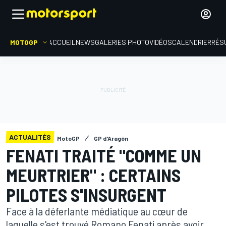
MOTOGP
ACCUEIL
NEWS
GALERIES PHOTO
VIDÉOS
CALENDRIER
RÉS
ACTUALITÉS
MotoGP
GP d'Aragón
FENATI TRAITÉ "COMME UN
MEURTRIER" : CERTAINS
PILOTES S'INSURGENT
Face à la déferlante médiatique au cœur de
laquelle s'est trouvé Romano Fenati après avoir