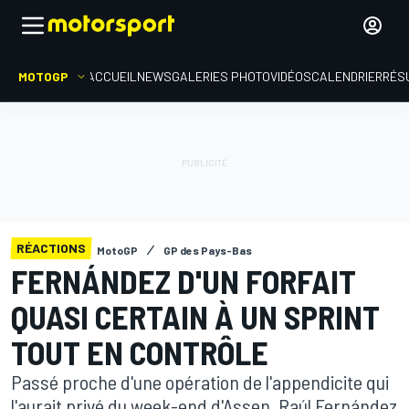
MOTOGP
ACCUEIL
NEWS
GALERIES PHOTO
VIDÉOS
CALENDRIER
RÉS
RÉACTIONS
MotoGP
GP des Pays-Bas
FERNÁNDEZ D'UN FORFAIT
QUASI CERTAIN À UN SPRINT
TOUT EN CONTRÔLE
Passé proche d'une opération de l'appendicite qui
l'aurait privé du week-end d'Assen, Raúl Fernández