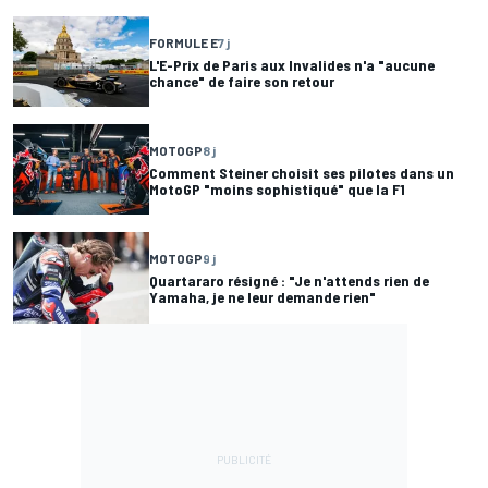
FORMULE E
7 j
L'E-Prix de Paris aux Invalides n'a "aucune
chance" de faire son retour
MOTOGP
8 j
Comment Steiner choisit ses pilotes dans un
MotoGP "moins sophistiqué" que la F1
MOTOGP
9 j
Quartararo résigné : "Je n'attends rien de
Yamaha, je ne leur demande rien"