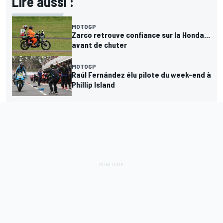
Lire aussi :
MOTOGP
Zarco retrouve confiance sur la Honda...
avant de chuter
MOTOGP
Raúl Fernández élu pilote du week-end à
Phillip Island