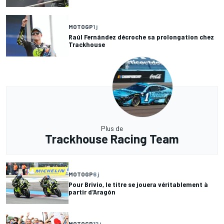
MOTOGP
1 j
Raúl Fernández décroche sa prolongation chez
Trackhouse
Plus de
Trackhouse Racing Team
MOTOGP
6 j
Pour Brivio, le titre se jouera véritablement à
partir d'Aragón
MOTOGP
12 j