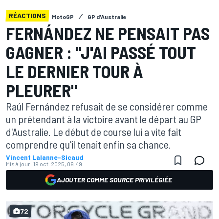
RÉACTIONS
MotoGP
GP d'Australie
FERNÁNDEZ NE PENSAIT PAS
GAGNER : "J'AI PASSÉ TOUT
LE DERNIER TOUR À
PLEURER"
Raúl Fernández refusait de se considérer comme
un prétendant à la victoire avant le départ au GP
d'Australie. Le début de course lui a vite fait
comprendre qu'il tenait enfin sa chance.
Vincent Lalanne-Sicaud
Mis à jour:
19 oct. 2025, 09:49
AJOUTER COMME SOURCE PRIVILÉGIÉE
72