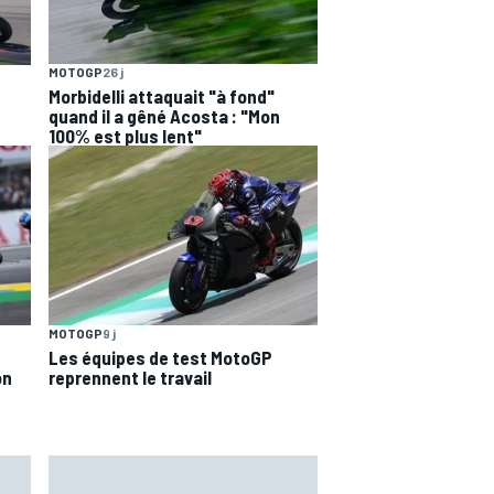
MOTOGP
26 j
Morbidelli attaquait "à fond"
quand il a gêné Acosta : "Mon
100% est plus lent"
MOTOGP
9 j
Les équipes de test MotoGP
on
reprennent le travail