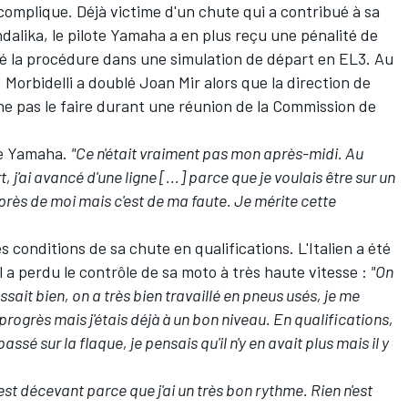
complique. Déjà victime d'un chute qui a contribué à sa
ndalika, le pilote Yamaha a en plus reçu une pénalité de
té la procédure dans une simulation de départ en EL3. Au
, Morbidelli a doublé
Joan Mir
alors que la direction de
ne pas le faire durant une réunion de la Commission de
ote Yamaha.
"Ce n'était vraiment pas mon après-midi. Au
j'ai avancé d'une ligne [...] parce que je voulais être sur un
rès de moi mais c'est de ma faute. Je mérite cette
s conditions de sa chute en qualifications. L'Italien a été
 a perdu le contrôle de sa moto à très haute vitesse :
"On
ait bien, on a très bien travaillé en pneus usés, je me
progrès mais j'étais déjà à un bon niveau. En qualifications,
 passé sur la flaque, je pensais qu'il n'y en avait plus mais il y
st décevant parce que j'ai un très bon rythme. Rien n'est