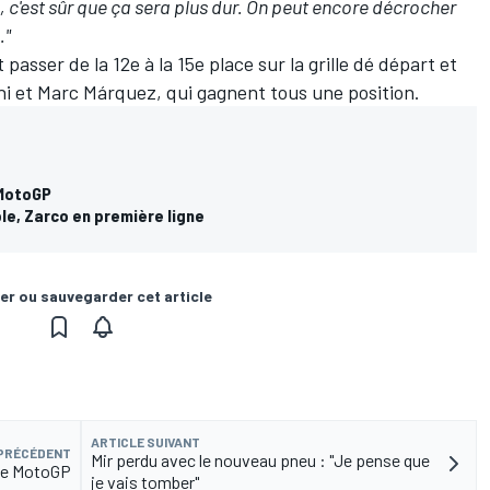
, c'est sûr que ça sera plus dur. On peut encore décrocher
."
 passer de la 12e à la 15e place sur la grille dé départ et
hi
et
Marc Márquez
, qui gagnent tous une position.
 MotoGP
le, Zarco en première ligne
er ou sauvegarder cet article
ARTICLE SUIVANT
 PRÉCÉDENT
Mir perdu avec le nouveau pneu : "Je pense que
sie MotoGP
je vais tomber"