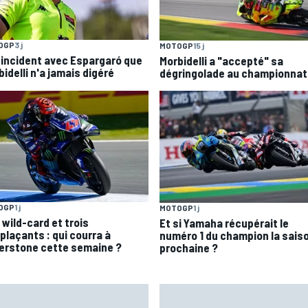
OGP
3 j
MOTOGP
15 j
 incident avec Espargaró que
Morbidelli a "accepté" sa
idelli n'a jamais digéré
dégringolade au championnat
OGP
1 j
MOTOGP
1 j
 wild-card et trois
Et si Yamaha récupérait le
plaçants : qui courra à
numéro 1 du champion la sais
verstone cette semaine ?
prochaine ?