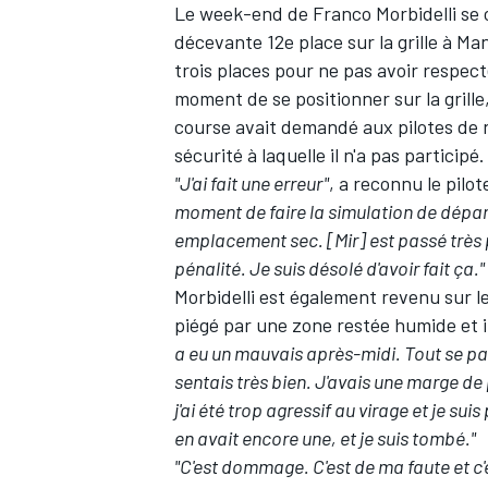
Le week-end de
Franco Morbidelli
se 
décevante 12e place sur la grille à Ma
trois places pour ne pas avoir respec
moment de se positionner sur la grille
course avait demandé aux pilotes de 
sécurité à laquelle il n'a pas participé.
"J'ai fait une erreur"
, a reconnu le pil
moment de faire la simulation de départ, 
emplacement sec. [Mir] est passé très p
pénalité. Je suis désolé d'avoir fait ça."
Morbidelli est également revenu sur le
piégé par une zone restée humide et il
a eu un mauvais après-midi. Tout se pass
sentais très bien. J'avais une marge de 
j'ai été trop agressif au virage et je suis
en avait encore une, et je suis tombé."
"C'est dommage. C'est de ma faute et c'e