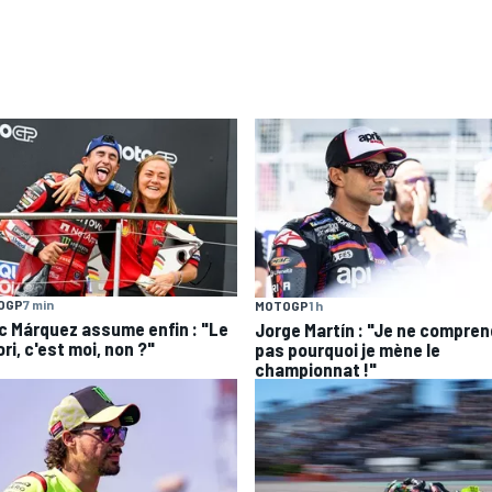
OGP
7 min
MOTOGP
1 h
c Márquez assume enfin : "Le
Jorge Martín : "Je ne compre
ri, c'est moi, non ?"
pas pourquoi je mène le
championnat !"