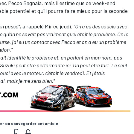
ec Pecco Bagnaia, mais il estime que ce week-end
ble potentiel et qu'il pourra faire mieux pour la seconde
ien passé"
, a rappelé Mir ce jeudi.
"On a eu des soucis avec
 qu'on ne savait pas vraiment quel était le problème. On l'a
urse, j'ai eu un contact avec Pecco et on a eu un problème
ndon."
e ait identifié le problème et, en parlant en mon nom, pas
a Suzuki peut être performante ici. On peut être fort. Le seul
souci avec le moteur, c'était le vendredi. Et j'étais
edi, mais je me sens bien."
er ou sauvegarder cet article