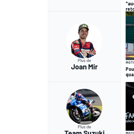
"au
ret
Plus de
MOT
Joan Mir
Pou
qual
Plus de
Team Suzuki
MOT