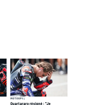
MOTOGP
9 j
Quartararo résigné : "Je