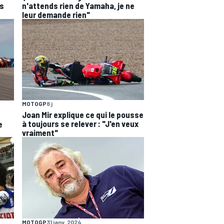
ns
n'attends rien de Yamaha, je ne
leur demande rien"
MOTOGP
8 j
Joan Mir explique ce qui le pousse
à toujours se relever : "J'en veux
e
vraiment"
MOTOGP
31 janv. 2024