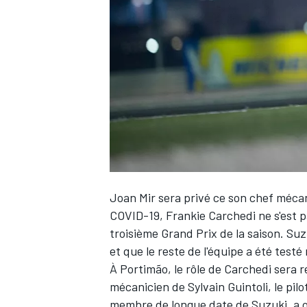
WRC
Joan Mir
sera privé ce son chef méca
COVID-19, Frankie Carchedi ne s'est pa
troisième Grand Prix de la saison. Suzu
WEC
et que le reste de l'équipe a été testé 
À Portimão, le rôle de Carchedi sera 
mécanicien de Sylvain Guintoli, le pilo
membre de longue date de Suzuki, a o