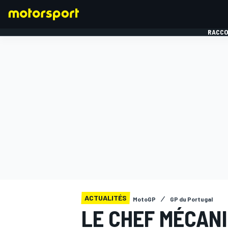
RACCO
FORMULE 1
ACTUALITÉS
MotoGP
GP du Portugal
LE CHEF MÉCANI