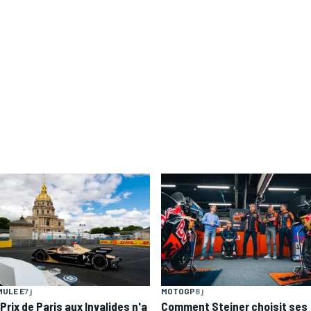
ULE E
7 j
MOTOGP
8 j
Prix de Paris aux Invalides n'a
Comment Steiner choisit ses