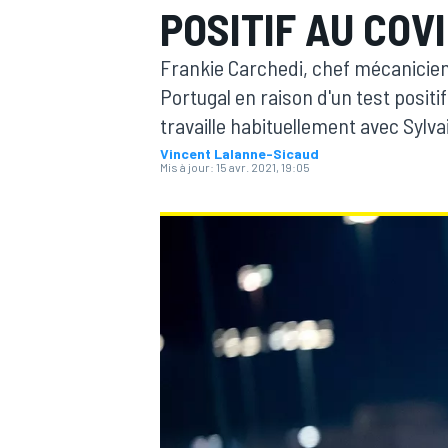
POSITIF AU COVI
Frankie Carchedi, chef mécanicien
Portugal en raison d'un test positi
travaille habituellement avec Sylvai
Vincent Lalanne-Sicaud
MOTOGP
Mis à jour:
15 avr. 2021, 19:05