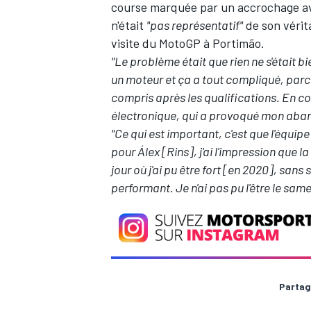
course marquée par un accrochage av
n'était
"pas représentatif"
de son vérita
visite du MotoGP à Portimão.
"Le problème était que rien ne s'était b
un moteur et ça a tout compliqué, parce
compris après les qualifications. En co
électronique, qui a provoqué mon aba
"Ce qui est important, c'est que l'équip
pour Álex [Rins], j'ai l'impression que l
jour où j'ai pu être fort [en 2020], sans 
performant. Je n'ai pas pu l'être le sam
Partag