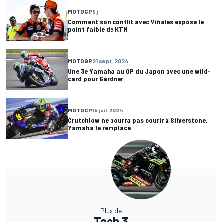
MOTOGP
9 j
Comment son conflit avec Viñales expose le
point faible de KTM
MOTOGP
21 sept. 2024
Une 3e Yamaha au GP du Japon avec une wild-
card pour Gardner
MOTOGP
15 juil. 2024
Crutchlow ne pourra pas courir à Silverstone,
Yamaha le remplace
Plus de
Tech 3