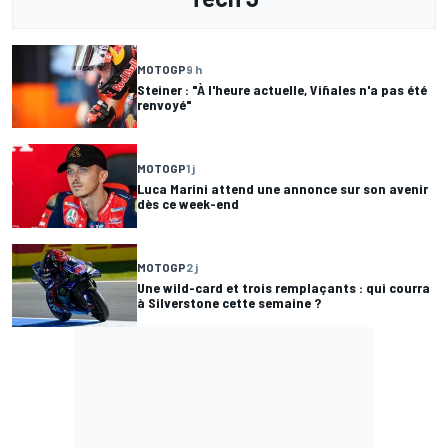
MOTOGP
9 h
Steiner : "À l'heure actuelle, Viñales n'a pas été
renvoyé"
MOTOGP
1 j
Luca Marini attend une annonce sur son avenir
dès ce week-end
MOTOGP
2 j
Une wild-card et trois remplaçants : qui courra
à Silverstone cette semaine ?