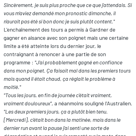
Sincèrement, je suis plus proche que ce que j'attendais. Si
vous m'aviez demandé mon pronostic dimanche, il
n'aurait pas été si bon donc je suis plutôt content."
L'enchaînement des tours a permis à Gardner de
gagner en aisance avec son poignet mais une certaine
limite a été atteinte lors du dernier jour, le
contraignant à renoncer à une partie de son
programme :
"J'ai probablement gagné en confiance
dans mon poignet. Ça faisait mal dans les premiers tours
mais quand il était chaud, ça réglait le problème à
moitié."
"Tous les jours, en fin de journée c'était vraiment,
vraiment douloureux"
, a néanmoins souligné l'Australien.
"Les deux premiers jours, ça a plutôt bien tenu.
[Mercredi], c'était bon dans la matinée, mais dans le
dernier run avant la pause j'ai senti une sorte de
dégradation et quand je suis remonté sur la moto dans