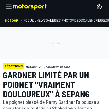
MOTOGP
ACCUEIL
NEWS
GALERIES PHOTO
VIDÉOS
CALENDRIER
RÉS
RÉACTIONS
MotoGP
Shakedown Sepang
GARDNER LIMITÉ PAR UN
POIGNET "VRAIMENT
DOULOUREUX" À SEPANG
Le poignet blessé de Remy Gardner l'a poussé à
écourter son roulage au Shakedown Test de