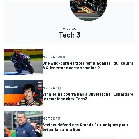
Plus de
Tech 3
MOTOGP
20 h
Une wild-card et trois remplaçants : qui courra
à Silverstone cette semaine ?
MOTOGP
1 j
Viñales ne courra pas à Silverstone : Espargaró
le remplace chez Tech3
MOTOGP
3 j
Steiner défend des Grands Prix uniques pour
éviter la saturation