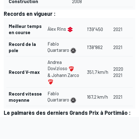
Construction
2008
Records en vigueur :
Meilleur temps
Álex Rins
1'39"450
2021
en course
Fabio
Record de la
1'38"862
2021
Quartararo
pole
Andrea
Dovizioso
2020
Record V-max
351,7 km/h
2021
& Johann Zarco
Fabio
Record vitesse
167,2 km/h
2021
Quartararo
moyenne
Le palmarès des derniers Grands Prix à Portimão :