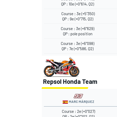
QP : 10e (+0"614, Q2)
Course : 3e (+5"350)
QP : 9e (+0"715, Q2)
Course : 3e (+6"629)
QP : pole position
Course : 3e (+6"098)
QP : 7e (+0"586, Q2)
Repsol Honda Team
MARC MÁRQUEZ
Course : 2e (+0"027)
QP : 2e (+0"202, Q2)