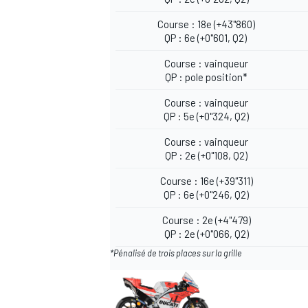
Course : 18e (+43"860)
QP : 6e (+0"601, Q2)
Course : vainqueur
QP : pole position*
AUTRES CHAMPIONNATS
Course : vainqueur
QP : 5e (+0"324, Q2)
Course : vainqueur
QP : 2e (+0"108, Q2)
Course : 16e (+39"311)
QP : 6e (+0"246, Q2)
Course : 2e (+4"479)
QP : 2e (+0"066, Q2)
*Pénalisé de trois places sur la grille