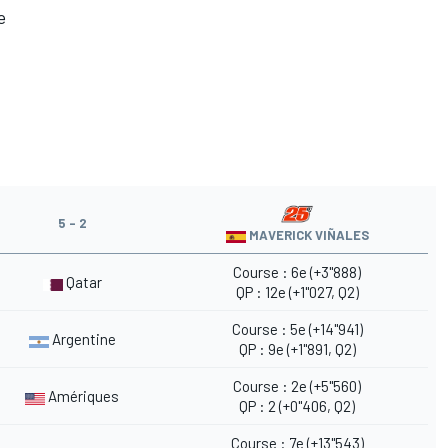
e
5 - 2
MAVERICK VIÑALES
Course : 6e (+3"888)
Qatar
QP : 12e (+1"027, Q2)
Course : 5e (+14"941)
Argentine
QP : 9e (+1"891, Q2)
Course : 2e (+5"560)
Amériques
QP : 2 (+0"406, Q2)
Course : 7e (+13"543)