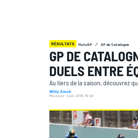
RÉSULTATS
MotoGP
GP de Catalogne
MOTOGP
GP DE CATALOGN
DUELS ENTRE É
Au tiers de la saison, découvrez q
Willy Zinck
Mis à jour:
4 juil. 2018, 15:40