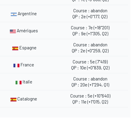
Course : abandon
Argentine
QP : 2e (+0"177, Q2)
Course : 7e (+18"201)
Amériques
QP : 9e (+1"305, Q2)
Course : abandon
Espagne
QP : 2e (+0"259, Q2)
Course : 5e (7"419)
France
QP : 10e (+0"839, Q2)
Course : abandon
Italie
QP : 20e (+1"294, Q1)
Course : 5e (+10"640)
Catalogne
QP : 11e (+1"015, Q2)