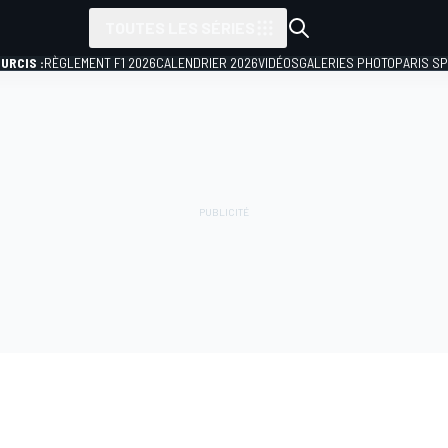
TOUTES LES SÉRIES
URCIS :
RÈGLEMENT F1 2026
CALENDRIER 2026
VIDÉOS
GALERIES PHOTO
PARIS S