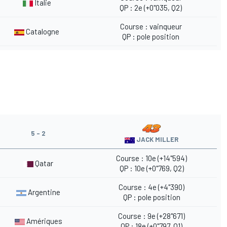
Italie
QP : 2e (+0"035, Q2)
Course : vainqueur
Catalogne
QP : pole position
5 - 2
JACK MILLER
Course : 10e (+14"594)
Qatar
QP : 10e (+0"769, Q2)
Course : 4e (+4"390)
Argentine
QP : pole position
Course : 9e (+28"671)
Amériques
QP : 18e (+0"797, Q1)