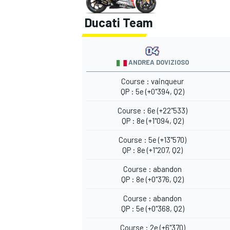
Ducati Team
ANDREA DOVIZIOSO
Course : vainqueur
QP : 5e (+0"394, Q2)
Course : 6e (+22"533)
QP : 8e (+1"094, Q2)
Course : 5e (+13"570)
QP : 8e (+1"207, Q2)
Course : abandon
QP : 8e (+0"376, Q2)
Course : abandon
QP : 5e (+0"368, Q2)
Course : 2e (+6"370)