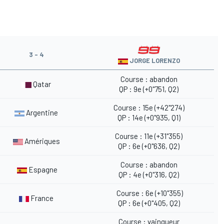
3 - 4
JORGE LORENZO
Course : abandon
Qatar
QP : 9e (+0"751, Q2)
Course : 15e (+42"274)
Argentine
QP : 14e (+0"935, Q1)
Course : 11e (+31"355)
Amériques
QP : 6e (+0"636, Q2)
Course : abandon
Espagne
QP : 4e (+0"316, Q2)
Course : 6e (+10"355)
France
QP : 6e (+0"405, Q2)
Course : vainqueur