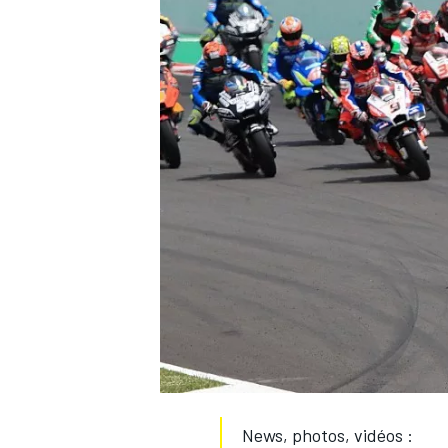
WRC
WEC
News, photos, vidéos :