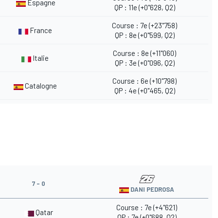
Espagne
QP : 11e (+0"628, Q2)
Course : 7e (+23"758)
France
QP : 8e (+0"599, Q2)
Course : 8e (+11"060)
Italie
QP : 3e (+0"096, Q2)
Course : 6e (+10"798)
Catalogne
QP : 4e (+0"465, Q2)
7 - 0
DANI PEDROSA
Course : 7e (+4"621)
Qatar
QP : 7e (+0"688, Q2)