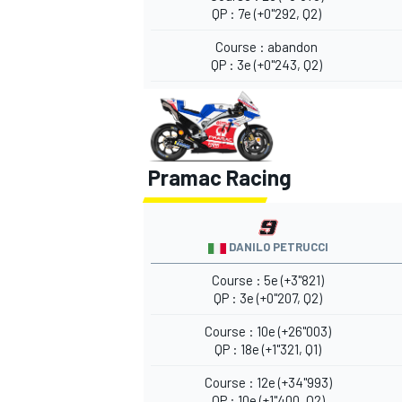
QP : 7e (+0"292, Q2)
Course : abandon
QP : 3e (+0"243, Q2)
Pramac Racing
DANILO PETRUCCI
Course : 5e (+3"821)
QP : 3e (+0"207, Q2)
Course : 10e (+26"003)
QP : 18e (+1"321, Q1)
Course : 12e (+34"993)
QP : 10e (+1"400, Q2)