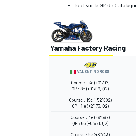
Tout sur le GP de Catalogn
Yamaha Factory Racing
VALENTINO ROSSI
Course : 3e (+0"797)
QP : 8e (+0"709, Q2)
Course : 19e (+52"082)
QP : 11e (+2"173, Q2)
Course : 4e (+9"587)
QP : 5e (+0"571, Q2)
Course : 5e (+8"743)