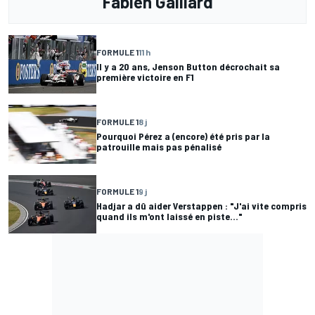
Fabien Gaillard
FORMULE 1
11 h
Il y a 20 ans, Jenson Button décrochait sa
première victoire en F1
FORMULE 1
8 j
Pourquoi Pérez a (encore) été pris par la
patrouille mais pas pénalisé
FORMULE 1
9 j
Hadjar a dû aider Verstappen : "J'ai vite compris
quand ils m'ont laissé en piste..."