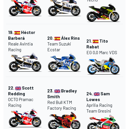
19.
Héctor
Barberá
20.
Álex Rins
21.
Tito
Reale Avintia
Team Suzuki
Rabat
Racing
Ecstar
EG 0,0 Marc VDS
22.
Scott
23.
Bradley
Redding
24.
Sam
Smith
OCTO Pramac
Lowes
Red Bull KTM
Racing
Aprilia Racing
Factory Racing
Team Gresini