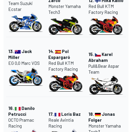
Zarco
12.
Mika Kallio
Team Suzuki
Monster Yamaha
Red Bull KTM
Ecstar
Tech3
Factory Racing
13.
Jack
14.
Pol
15.
Karel
Miller
Espargaró
Abraham
EG 0,0 Marc VDS
Red Bull KTM
Pull&Bear Aspar
Factory Racing
Team
16.
Danilo
Petrucci
17.
Loris Baz
18.
Jonas
OCTO Pramac
Reale Avintia
Folger
Racing
Racing
Monster Yamaha
Tech3