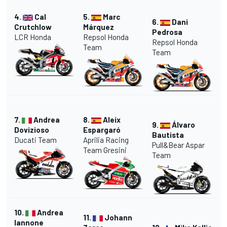
4.
Cal
5.
Marc
6.
Dani
Crutchlow
Márquez
Pedrosa
LCR Honda
Repsol Honda
Repsol Honda
Team
Team
7.
Andrea
8.
Aleix
9.
Álvaro
Dovizioso
Espargaró
Bautista
Ducati Team
Aprilia Racing
Pull&Bear Aspar
Team Gresini
Team
10.
Andrea
11.
Johann
Iannone