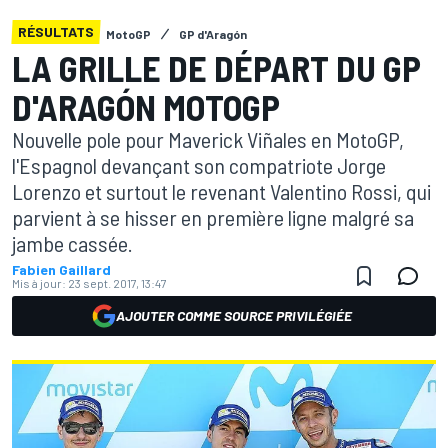
RÉSULTATS
MotoGP
GP d'Aragón
LA GRILLE DE DÉPART DU GP
D'ARAGÓN MOTOGP
Nouvelle pole pour Maverick Viñales en MotoGP,
l'Espagnol devançant son compatriote Jorge
Lorenzo et surtout le revenant Valentino Rossi, qui
parvient à se hisser en première ligne malgré sa
jambe cassée.
Fabien Gaillard
Mis à jour:
23 sept. 2017, 13:47
AJOUTER COMME SOURCE PRIVILÉGIÉE