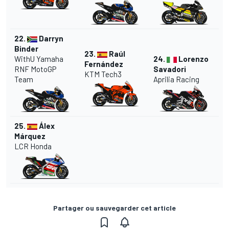
22.
Darryn
Binder
23.
Raúl
WithU Yamaha
24.
Lorenzo
Fernández
RNF MotoGP
Savadori
KTM Tech3
Team
Aprilia Racing
25.
Álex
Márquez
LCR Honda
Partager ou sauvegarder cet article