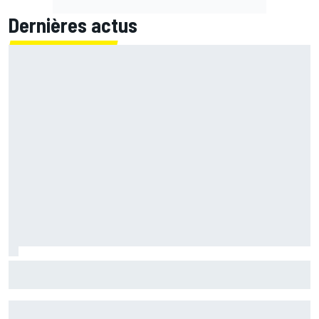
Dernières actus
Bagnaia chute et s'enfonce un peu plus : "Je ne veux plus
revivre ça"