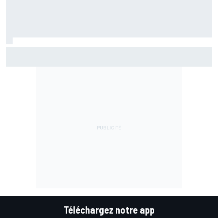
Quel a été le problème de Marc Márquez à Silverstone ?
"Moi-même"
Téléchargez notre app