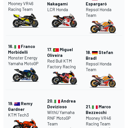
Mooney VR46
Nakagami
Espargaró
Racing Team
LCR Honda
Repsol Honda
Team
16.
Franco
17.
Miguel
Morbidelli
18.
Stefan
Oliveira
Monster Energy
Bradl
Red Bull KTM
Yamaha MotoGP
Repsol Honda
Factory Racing
Team
20.
Andrea
19.
Remy
Dovizioso
21.
Marco
Gardner
WithU Yamaha
Bezzecchi
KTM Tech3
RNF MotoGP
Mooney VR46
Team
Racing Team