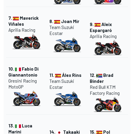
7.
Maverick
8.
Joan Mir
Viñales
9.
Aleix
Team Suzuki
Aprilia Racing
Espargaró
Ecstar
Aprilia Racing
10.
Fabio Di
Giannantonio
11.
Álex Rins
12.
Brad
Gresini Racing
Team Suzuki
Binder
MotoGP
Ecstar
Red Bull KTM
Factory Racing
13.
Luca
Marini
14.
Takaaki
15.
Pol