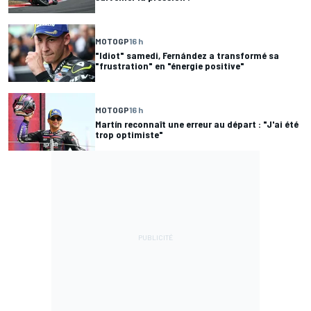
MOTOGP
16 h
"Idiot" samedi, Fernández a transformé sa
"frustration" en "énergie positive"
MOTOGP
16 h
Martín reconnaît une erreur au départ : "J'ai été
trop optimiste"