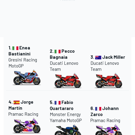
1.
Enea
2.
Pecco
Bastianini
Bagnaia
3.
Jack Miller
Gresini Racing
Ducati Lenovo
Ducati Lenovo
MotoGP
Team
Team
4.
Jorge
5.
Fabio
Martín
Quartararo
6.
Johann
Pramac Racing
Monster Energy
Zarco
Yamaha MotoGP
Pramac Racing