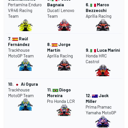
Pertamina Enduro
Bagnaia
6.
Marco
VR46 Racing
Ducati Lenovo
Bezzecchi
Team
Team
Aprilia Racing
7.
Raúl
Fernández
8.
Jorge
Trackhouse
Martín
9.
Luca Marini
MotoGP Team
Aprilia Racing
Honda HRC
Castrol
10.
Ai Ogura
Trackhouse
11.
Diogo
MotoGP Team
Moreira
12.
Jack
Pro Honda LCR
Miller
Prima Pramac
Yamaha MotoGP