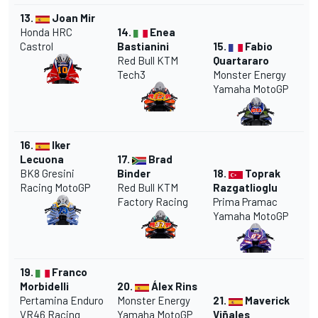
13.
Joan Mir
Honda HRC
14.
Enea
Castrol
Bastianini
15.
Fabio
Red Bull KTM
Quartararo
Tech3
Monster Energy
Yamaha MotoGP
16.
Iker
Lecuona
17.
Brad
BK8 Gresini
Binder
18.
Toprak
Racing MotoGP
Red Bull KTM
Razgatlioglu
Factory Racing
Prima Pramac
Yamaha MotoGP
19.
Franco
Morbidelli
20.
Álex Rins
Pertamina Enduro
Monster Energy
21.
Maverick
VR46 Racing
Yamaha MotoGP
Viñales