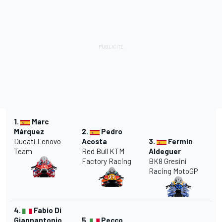
1.
Marc
Márquez
2.
Pedro
Ducati Lenovo
Acosta
3.
Fermín
Team
Red Bull KTM
Aldeguer
Factory Racing
BK8 Gresini
Racing MotoGP
4.
Fabio Di
Giannantonio
5.
Pecco