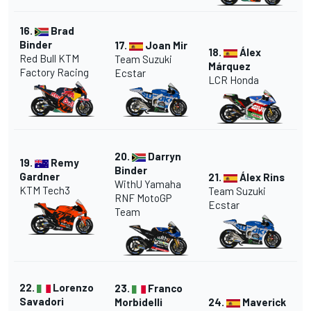
16.
Brad
Binder
17.
Joan Mir
18.
Álex
Red Bull KTM
Team Suzuki
Márquez
Factory Racing
Ecstar
LCR Honda
20.
Darryn
19.
Remy
Binder
Gardner
21.
Álex Rins
WithU Yamaha
KTM Tech3
Team Suzuki
RNF MotoGP
Ecstar
Team
22.
Lorenzo
23.
Franco
Savadori
Morbidelli
24.
Maverick