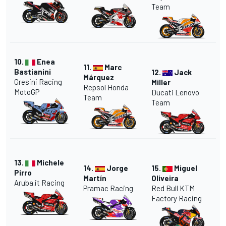
Team
10.
Enea
11.
Marc
Bastianini
12.
Jack
Márquez
Gresini Racing
Miller
Repsol Honda
MotoGP
Ducati Lenovo
Team
Team
13.
Michele
14.
Jorge
15.
Miguel
Pirro
Martín
Oliveira
Aruba.it Racing
Pramac Racing
Red Bull KTM
Factory Racing