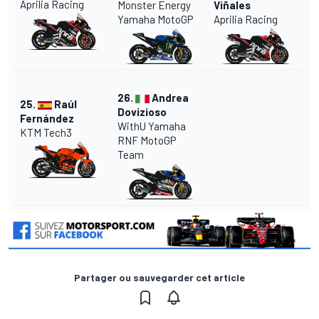
Aprilia Racing
Monster Energy
Viñales
Yamaha MotoGP
Aprilia Racing
26.
Andrea
25.
Raúl
Dovizioso
Fernández
WithU Yamaha
KTM Tech3
RNF MotoGP
Team
Partager ou sauvegarder cet article