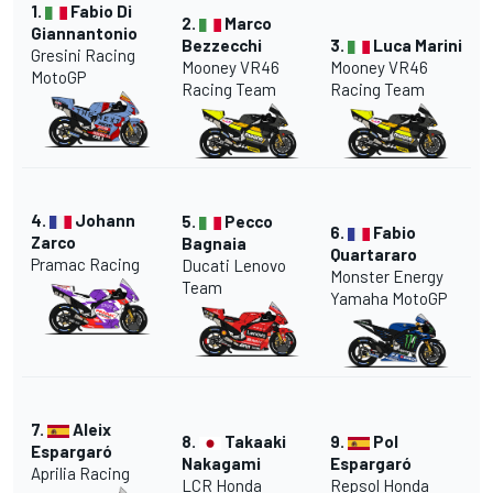
1.
Fabio Di
2.
Marco
Giannantonio
Bezzecchi
3.
Luca Marini
Gresini Racing
Mooney VR46
Mooney VR46
MotoGP
Racing Team
Racing Team
4.
Johann
5.
Pecco
6.
Fabio
Zarco
Bagnaia
Quartararo
Pramac Racing
Ducati Lenovo
Monster Energy
Team
Yamaha MotoGP
7.
Aleix
8.
Takaaki
9.
Pol
Espargaró
Nakagami
Espargaró
Aprilia Racing
LCR Honda
Repsol Honda