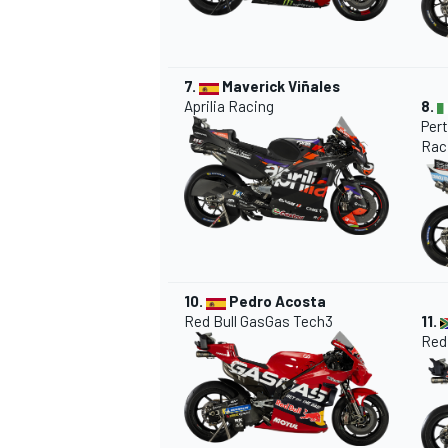
7.
Maverick Viñales
Aprilia Racing
8.
AUTRES CHAMPIONNATS
Per
Rac
10.
Pedro Acosta
Red Bull GasGas Tech3
11.
Red