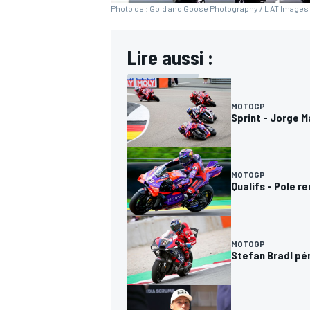
Photo de : Gold and Goose Photography / LAT Images 
Lire aussi :
MOTOGP
Sprint - Jorge M
MOTOGP
Qualifs - Pole r
MOTOGP
Stefan Bradl pén