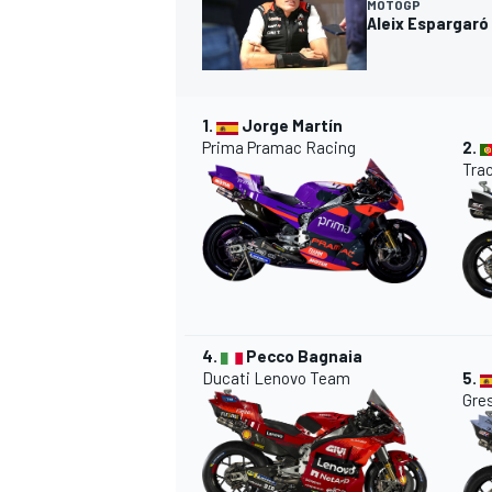
MOTOGP
Aleix Espargaró
1.
Jorge Martín
Prima Pramac Racing
2.
Tra
4.
Pecco Bagnaia
Ducati Lenovo Team
5.
Gre