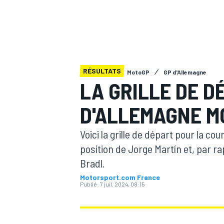
RÉSULTATS
MotoGP
GP d'Allemagne
MOTOGP
LA GRILLE DE D
D'ALLEMAGNE M
Voici la grille de départ pour la c
position de Jorge Martín et, par rap
Bradl.
Motorsport.com France
Publié:
7 juil. 2024, 08:15