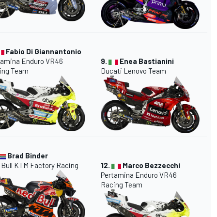
Fabio Di Giannantonio
tamina Enduro VR46
9.
Enea Bastianini
ing Team
Ducati Lenovo Team
Brad Binder
 Bull KTM Factory Racing
12.
Marco Bezzecchi
Pertamina Enduro VR46
Racing Team