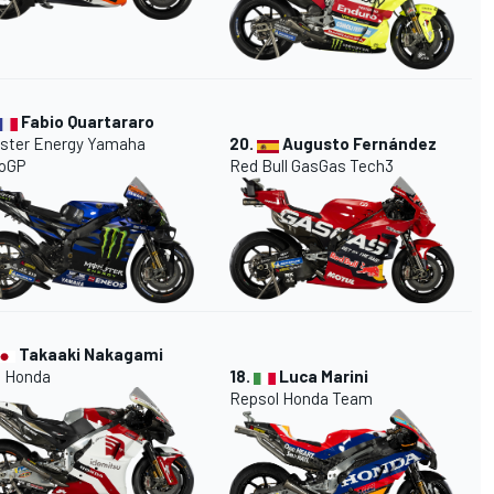
Fabio Quartararo
ster Energy Yamaha
20.
Augusto Fernández
oGP
Red Bull GasGas Tech3
Takaaki Nakagami
 Honda
18.
Luca Marini
Repsol Honda Team