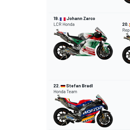
19.
Johann Zarco
LCR Honda
20.
Rep
22.
Stefan Bradl
Honda Team