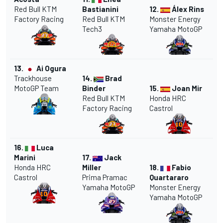
Red Bull KTM
Bastianini
12.
Álex Rins
Factory Racing
Red Bull KTM
Monster Energy
Tech3
Yamaha MotoGP
13.
Ai Ogura
Trackhouse
14.
Brad
MotoGP Team
Binder
15.
Joan Mir
Red Bull KTM
Honda HRC
Factory Racing
Castrol
16.
Luca
Marini
17.
Jack
Honda HRC
Miller
18.
Fabio
Castrol
Prima Pramac
Quartararo
Yamaha MotoGP
Monster Energy
Yamaha MotoGP