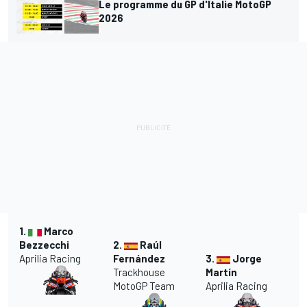
Le programme du GP d'Italie MotoGP
2026
1.
Marco
Bezzecchi
2.
Raúl
Aprilia Racing
Fernández
3.
Jorge
Trackhouse
Martín
MotoGP Team
Aprilia Racing