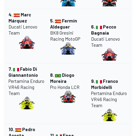
4.
Marc
Márquez
5.
Fermín
Ducati Lenovo
Aldeguer
6.
Pecco
Team
BK8 Gresini
Bagnaia
Racing MotoGP
Ducati Lenovo
Team
7.
Fabio Di
Giannantonio
8.
Diogo
Pertamina Enduro
Moreira
9.
Franco
VR46 Racing
Pro Honda LCR
Morbidelli
Team
Pertamina Enduro
VR46 Racing
Team
10.
Pedro
Acosta
11.
Enea