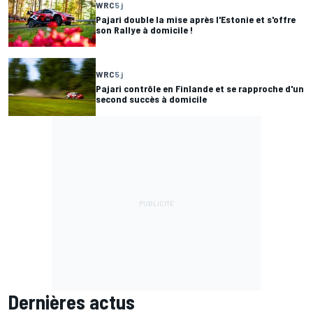
WRC
5 j
Pajari double la mise après l'Estonie et s'offre
son Rallye à domicile !
WRC
5 j
Pajari contrôle en Finlande et se rapproche d'un
second succès à domicile
Dernières actus