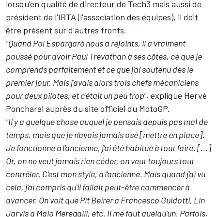
lorsqu'en qualité de directeur de Tech3 mais aussi de
président de l'IRTA (l'association des équipes), il doit
être présent sur d'autres fronts.
"Quand Pol Espargaró nous a rejoints, il a vraiment
poussé pour avoir Paul Trevathan à ses côtés, ce que je
comprends parfaitement et ce que j'ai soutenu dès le
premier jour. Mais j'avais alors trois chefs mécaniciens
pour deux pilotes, et c'était un peu trop",
explique Hervé
Poncharal auprès du site officiel du MotoGP.
"Il y a quelque chose auquel je pensais depuis pas mal de
temps, mais que je n'avais jamais osé [mettre en place].
Je fonctionne à l'ancienne, j'ai été habitué à tout faire. [...]
Or, on ne veut jamais rien céder, on veut toujours tout
contrôler. C'est mon style, à l'ancienne. Mais quand j'ai vu
cela, j'ai compris qu'il fallait peut-être commencer à
avancer. On voit que Pit Beirer a Francesco Guidotti, Lin
Jarvis a Maio Meregalli, etc. Il me faut quelqu'un. Parfois,