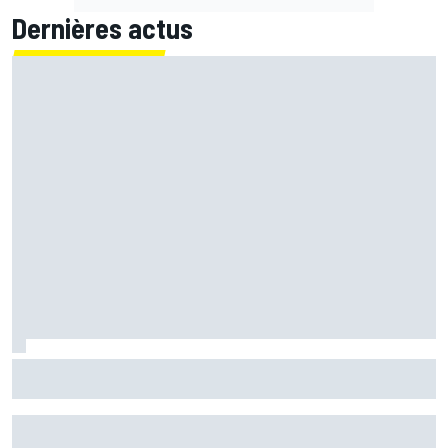
Dernières actus
Marc Márquez assume enfin : "Le favori, c'est moi, non ?"