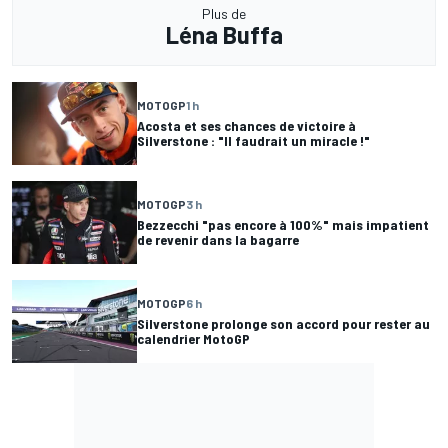
Plus de
Léna Buffa
MOTOGP
1 h
Acosta et ses chances de victoire à
Silverstone : "Il faudrait un miracle !"
MOTOGP
3 h
Bezzecchi "pas encore à 100%" mais impatient
de revenir dans la bagarre
MOTOGP
6 h
Silverstone prolonge son accord pour rester au
calendrier MotoGP