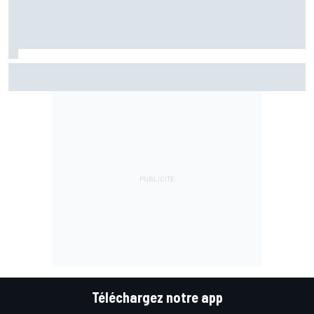
Bezzecchi "pas encore à 100%" mais impatient de revenir
dans la bagarre
Téléchargez notre app