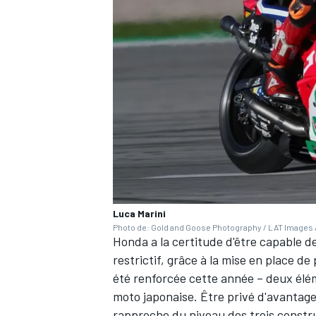
AUTRES CHAMPIONNATS
Luca Marini
Photo de: Gold and Goose Photography / LAT Images /
Honda a la certitude d'être capable 
restrictif, grâce à la mise en place de
été renforcée cette année – deux élé
moto japonaise. Être privé d'avantag
rapproche du niveau des trois const