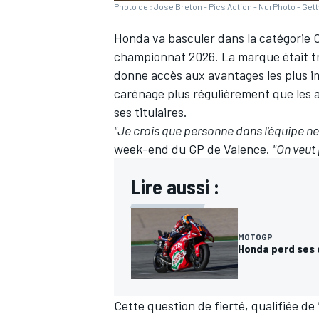
Photo de : Jose Breton - Pics Action - NurPhoto - Get
Honda va basculer dans la catégorie 
championnat 2026. La marque était très
donne accès aux avantages les plus im
carénage plus régulièrement que les a
ses titulaires.
"Je crois que personne dans l'équipe n
week-end du GP de Valence
.
"On veut 
Lire aussi :
MOTOGP
Honda perd ses 
Cette question de fierté, qualifiée de