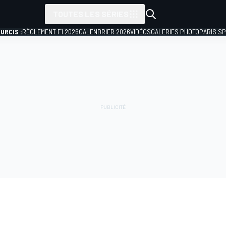
TOUTES LES SÉRIES
URCIS :
RÈGLEMENT F1 2026
CALENDRIER 2026
VIDÉOS
GALERIES PHOTO
PARIS S