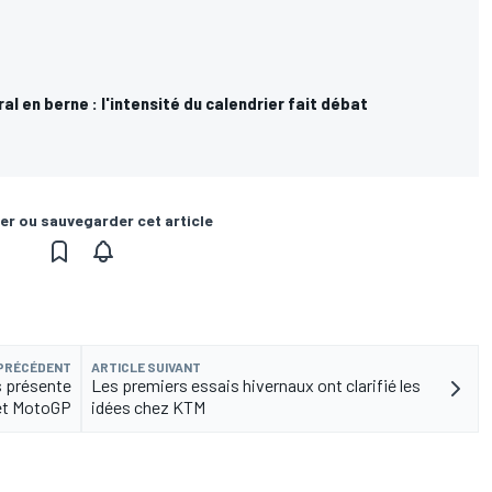
al en berne : l'intensité du calendrier fait débat
er ou sauvegarder cet article
 PRÉCÉDENT
ARTICLE SUIVANT
us présente
Les premiers essais hivernaux ont clarifié les
et MotoGP
idées chez KTM