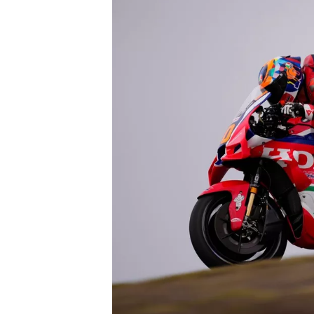
WRC
WEC