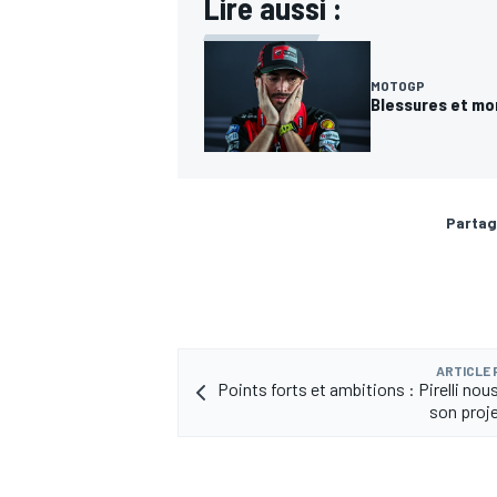
Lire aussi :
MOTOGP
Blessures et mor
Partag
ARTICLE
Points forts et ambitions : Pirelli no
son proj