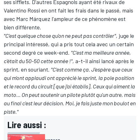
ses sifflets. D'autres Espagnols ayant été rivaux de
Valentino Rossi en ont fait les frais dans le passé, mais
avec Marc Márquez l'ampleur de ce phénomène est
bien différente.
"C'est quelque chose qu'on ne peut pas contrôler",
juge le
principal intéressé, qui a pris tout cela avec un certain
second degré ce week-end.
"C'est ma meilleure année,
c'était du 50-50 cette année !",
a-t-il ainsi lancé après le
sprint
, en souriant.
"C'est comme ça. J'espère que ceux
qui m'ont applaudi ont apprécié le sprint, la pole position
et le record du circuit [que j'ai établis]. Ceux qui aiment la
moto… On peut soutenir un pilote plutôt qu'un autre, mais
au final c'est leur décision. Moi, je fais juste mon boulot en
piste."
Lire aussi :