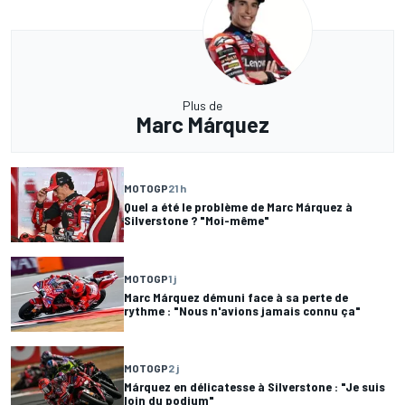
Plus de
Marc Márquez
MOTOGP
21 h
Quel a été le problème de Marc Márquez à
Silverstone ? "Moi-même"
MOTOGP
1 j
Marc Márquez démuni face à sa perte de
rythme : "Nous n'avions jamais connu ça"
MOTOGP
2 j
Márquez en délicatesse à Silverstone : "Je suis
loin du podium"