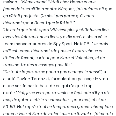
maison :
"Même quand il était chez Honda et que
j'entendais les sifflets contre Márquez, j'ai toujours dit que
ça n'était pas juste. Ça n'est pas parce qu'il court
désormais pour Ducati que je l'ai fait."
"Je crois que l'anti-sportivité n'est plus justifiable en lien
avec des faits qui ont eu lieu il y a dix ans",
a observé le
team manager auprès de Spy Sport MotoGP.
"Je crois
qu'il est temps désormais de passer à autre chose et
d'aller de l'avant, surtout pour Marc et Valentino, et de
transmettre des messages positifs."
"De toute façon, on ne pourra pas changer le passé",
a
ajouté Davide Tardozzi, formulant au passage le vœu
d'une sortie par le haut de ce qui n'a que trop
duré : "
Moi, je ne veux pas revenir sur l'épisode d'il y a dix
ans, de qui en a été le responsable – pour moi, c'est du
50-50. Mais après tout ce temps, deux grands champions
comme Vale et Marc devraient aller de l'avant et j'aimerais