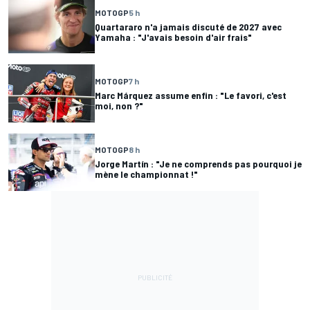
MOTOGP
5 h
Quartararo n'a jamais discuté de 2027 avec
Yamaha : "J'avais besoin d'air frais"
MOTOGP
7 h
Marc Márquez assume enfin : "Le favori, c'est
moi, non ?"
MOTOGP
8 h
Jorge Martín : "Je ne comprends pas pourquoi je
mène le championnat !"