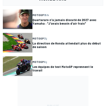
MOTOGP
15 h
Quartararo n'a jamais discuté de 2027 avec
Yamaha : "J'avais besoin d'air frais"
MOTOGP
3 j
La direction de Honda attendait plus du début
de saison
MOTOGP
9 j
Les équipes de test MotoGP reprennent le
travail