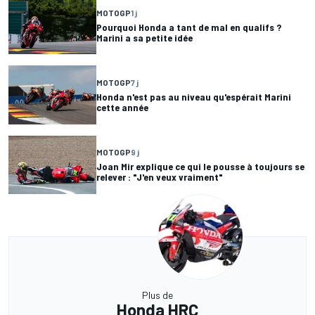
MOTOGP
1 j
Pourquoi Honda a tant de mal en qualifs ?
Marini a sa petite idée
MOTOGP
7 j
Honda n'est pas au niveau qu'espérait Marini
cette année
MOTOGP
9 j
Joan Mir explique ce qui le pousse à toujours se
relever : "J'en veux vraiment"
Plus de
Honda HRC