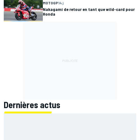
MOTOGP
14 j
Nakagami de retour en tant que wild-card pour
Honda
Dernières actus