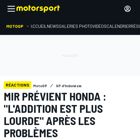
MOTOGP
ACCUEIL
NEWS
GALERIES PHOTO
VIDÉOS
CALENDRIER
RÉS
RÉACTIONS
MotoGP
GP d'Indonésie
MIR PRÉVIENT HONDA :
"L'ADDITION EST PLUS
LOURDE" APRÈS LES
PROBLÈMES