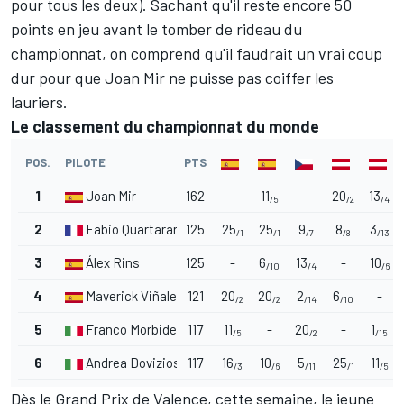
pour tous les deux). Sachant qu'il reste encore 50
points en jeu avant le tomber de rideau du
championnat, on comprend qu'il faudrait un vrai coup
dur pour que Joan Mir ne puisse pas coiffer les
lauriers.
Le classement du championnat du monde
POS.
PILOTE
PTS
1
Joan Mir
162
-
11
-
20
13
/5
/2
/4
2
Fabio Quartararo
125
25
25
9
8
3
/1
/1
/7
/8
/13
3
Álex Rins
125
-
6
13
-
10
/10
/4
/6
4
Maverick Viñales
121
20
20
2
6
-
/2
/2
/14
/10
5
Franco Morbidelli
117
11
-
20
-
1
/5
/2
/15
6
Andrea Dovizioso
117
16
10
5
25
11
/3
/6
/11
/1
/5
Dès le Grand Prix de Valence, cette semaine, le jeune