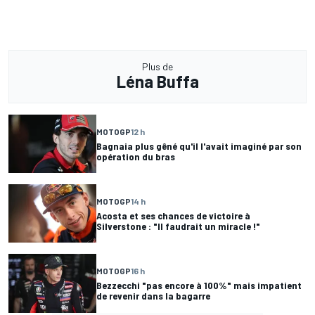
Plus de
Léna Buffa
MOTOGP
12 h
Bagnaia plus gêné qu'il l'avait imaginé par son
opération du bras
MOTOGP
14 h
Acosta et ses chances de victoire à
Silverstone : "Il faudrait un miracle !"
MOTOGP
16 h
Bezzecchi "pas encore à 100%" mais impatient
de revenir dans la bagarre