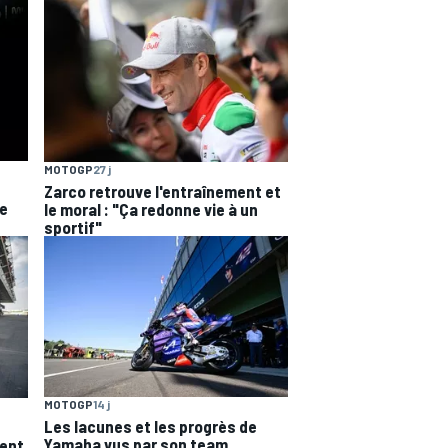
MOTOGP
27 j
Zarco retrouve l'entraînement et
je
le moral : "Ça redonne vie à un
sportif"
MOTOGP
14 j
Les lacunes et les progrès de
Yamaha vus par son team
vent