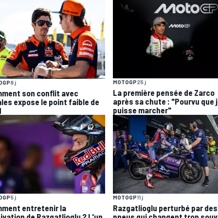
MOTOGP
25 j
OGP
8 j
La première pensée de Zarco
ment son conflit avec
après sa chute : "Pourvu que 
ales expose le point faible de
puisse marcher"
M
OGP
5 j
MOTOGP
11 j
ment entretenir la
Razgatlioglu perturbé par des
ivation de Razgatlioglu ? L'un
pneus qui changent trop sou