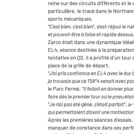
reine sur des circuits différents et l
particulière, le tracé dans le Northam
sports mécaniques.
"C'est bien, c'est bien"
, s'est réjoui le 
et pouvoir être à l'aise et rapide dessus
Zarco était dans une dynamique idéale
EL4
, séance destinée à la préparatio
tentative en Q2, il a profité d'un tour
place de la grille de départ.
"J'ai pris confiance en EL4 avec le dur à
je trouvais que ce 1'58"4 venait avec pa
le Parc Fermé.
"Il fallait en donner plu
faire dès le premier tour où le pneu étai
"Je n'ai pas été gêné, c'était parfait"
, a-
qui permettaient d'avoir une motivation
Après les premières séances d'essais,
manquer de constance dans ses perfo