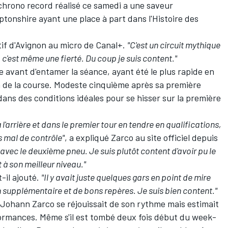
e chrono record réalisé ce samedi a une saveur
ptonshire ayant une place à part dans l'Histoire des
natif d'Avignon au micro de Canal+.
"C'est un circuit mythique
, c'est même une fierté. Du coup je suis content."
 avant d'entamer la séance, ayant été le plus rapide en
n de la course. Modeste cinquième après sa première
 dans des conditions idéales pour se hisser sur la première
 l'arrière et dans le premier tour en tendre en qualifications,
s mal de contrôle"
, a expliqué Zarco au site officiel depuis
s avec le deuxième pneu. Je suis plutôt content d'avoir pu le
t à son meilleur niveau."
t-il ajouté.
"Il y avait juste quelques gars en point de mire
 supplémentaire et de bons repères. Je suis bien content."
 Johann Zarco se réjouissait de son rythme mais estimait
rmances. Même s'il est tombé deux fois début du week-