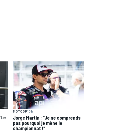
MOTOGP
10 h
"Le
Jorge Martín : "Je ne comprends
pas pourquoi je mène le
championnat !"