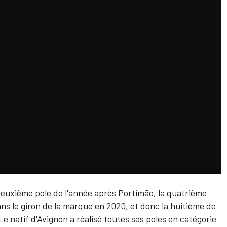
deuxième pole de l'année après Portimão, la quatrième
ns le giron de la marque en 2020, et donc la huitième de
Le natif d'Avignon a réalisé toutes ses poles en catégorie