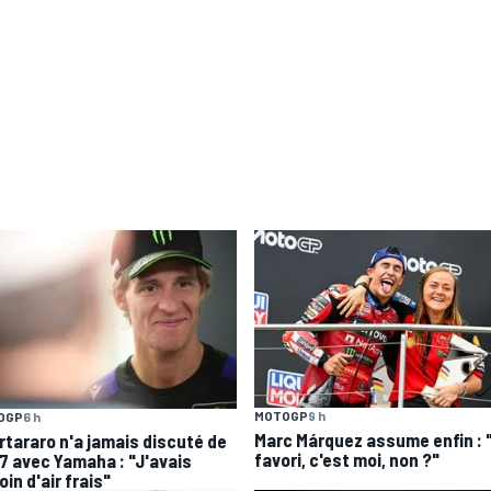
MOTOGP
9 h
OGP
6 h
Marc Márquez assume enfin : 
rtararo n'a jamais discuté de
favori, c'est moi, non ?"
7 avec Yamaha : "J'avais
in d'air frais"