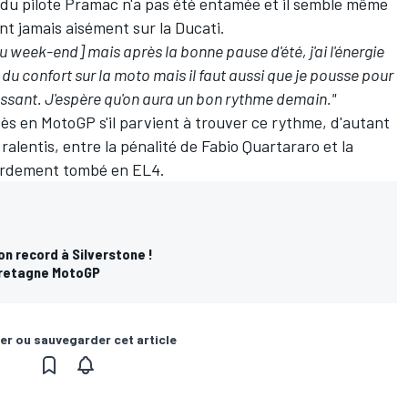
e du pilote Pramac n'a pas été entamée
et il semble même
ent jamais aisément sur la Ducati.
du week-end] mais après la bonne pause d'été, j'ai l'énergie
du confort sur la moto mais il faut aussi que je pousse pour
éressant. J'espère qu'on aura un bon rythme demain."
ès en MotoGP s'il parvient à trouver ce rythme, d'autant
ralentis, entre la pénalité de Fabio Quartararo et la
ourdement tombé en EL4.
on record à Silverstone !
Bretagne MotoGP
er ou sauvegarder cet article