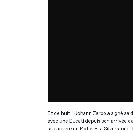
WRC
WEC
Et de huit !
Johann Zarco
a signé sa 
avec une Ducati depuis son arrivée da
sa carrière en MotoGP, à Silverstone. 