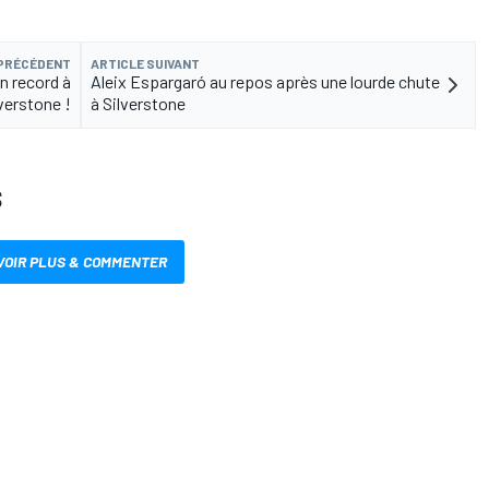
 PRÉCÉDENT
ARTICLE SUIVANT
on record à
Aleix Espargaró au repos après une lourde chute
verstone !
à Silverstone
S
VOIR PLUS & COMMENTER