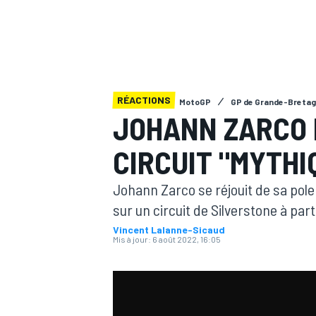
RÉACTIONS
MotoGP
GP de Grande-Breta
MOTOGP
JOHANN ZARCO F
CIRCUIT "MYTHI
Johann Zarco se réjouit de sa pol
sur un circuit de Silverstone à par
Vincent Lalanne-Sicaud
Mis à jour:
6 août 2022, 16:05