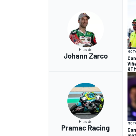
Plus de
MOT
Johann Zarco
Com
Viñ
KT
Plus de
MOT
Pramac Racing
Com
mot