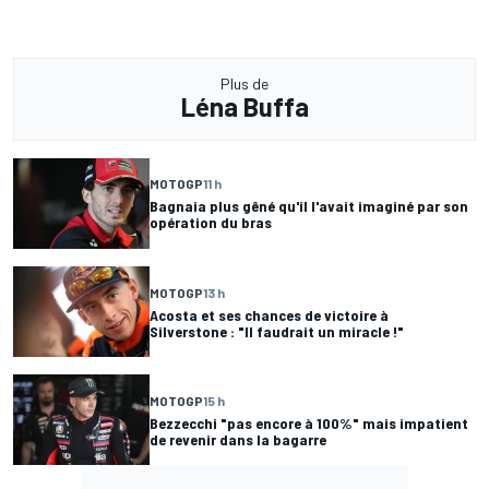
Plus de
Léna Buffa
MOTOGP
11 h
Bagnaia plus gêné qu'il l'avait imaginé par son
opération du bras
MOTOGP
13 h
Acosta et ses chances de victoire à
Silverstone : "Il faudrait un miracle !"
MOTOGP
15 h
Bezzecchi "pas encore à 100%" mais impatient
de revenir dans la bagarre