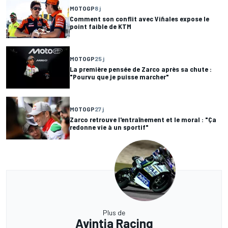
MOTOGP
8 j
Comment son conflit avec Viñales expose le
point faible de KTM
MOTOGP
25 j
La première pensée de Zarco après sa chute :
"Pourvu que je puisse marcher"
MOTOGP
27 j
Zarco retrouve l'entraînement et le moral : "Ça
redonne vie à un sportif"
Plus de
Avintia Racing