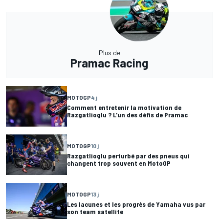
Plus de
Pramac Racing
MOTOGP
4 j
Comment entretenir la motivation de
Razgatlioglu ? L'un des défis de Pramac
MOTOGP
10 j
Razgatlioglu perturbé par des pneus qui
changent trop souvent en MotoGP
MOTOGP
13 j
Les lacunes et les progrès de Yamaha vus par
son team satellite