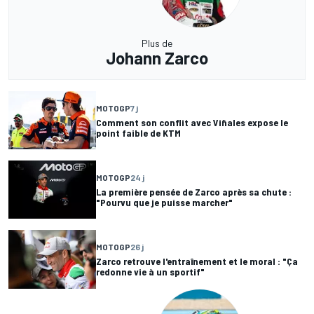
Plus de
Johann Zarco
MOTOGP
7 j
Comment son conflit avec Viñales expose le
point faible de KTM
MOTOGP
24 j
La première pensée de Zarco après sa chute :
"Pourvu que je puisse marcher"
MOTOGP
26 j
Zarco retrouve l'entraînement et le moral : "Ça
redonne vie à un sportif"