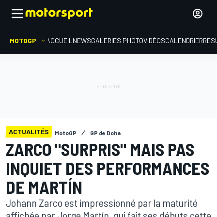
MOTOGP
ACCUEIL
NEWS
GALERIES PHOTO
VIDÉOS
CALENDRIER
RÉS
ACTUALITÉS
MotoGP
GP de Doha
ZARCO "SURPRIS" MAIS PAS
INQUIET DES PERFORMANCES
DE MARTÍN
Johann Zarco est impressionné par la maturité
affichée par Jorge Martín, qui fait ses débuts cette