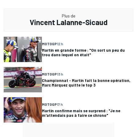
Plus de
Vincent Lalanne-Sicaud
MOTOGP
12 h
Martín en grande forme : "On sort un peu du
trou dans lequel on était"
MOTOGP
13 h
Championnat - Martín fait la bonne opération,
Marc Márquez quitte le top 3
MOTOGP
17 h
Martín confirme mais se surprend : "Je ne
m'attendais pas à faire ce chrono"