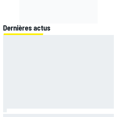
Dernières actus
Marc Márquez assume enfin : "Le favori, c'est moi, non ?"