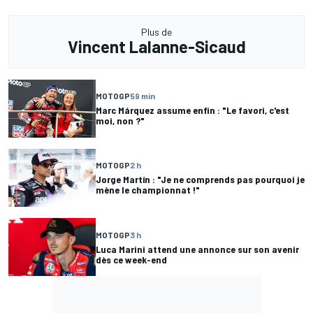
Plus de
Vincent Lalanne-Sicaud
MOTOGP
59 min
Marc Márquez assume enfin : "Le favori, c'est
moi, non ?"
MOTOGP
2 h
Jorge Martín : "Je ne comprends pas pourquoi je
mène le championnat !"
MOTOGP
3 h
Luca Marini attend une annonce sur son avenir
dès ce week-end