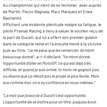
du championnat qui vient de se terminer, avec auprès
de Martín,
Pecco Bagnaia
,
Marc Márquez
et
Enea
Bastianini
.
Affichant une évidente plénitude malgré sa fatigue, le
pilote
Pramac Racing
a tenu à saluer le soutien reçu de
la part de Ducati, qui lui a offert son premier guidon
dans la catégorie reine et l'a ensuite mené à la victoire
puis au titre.
"Je ne peux que les remercier, ils m'ont
beaucoup donné",
a-t-il déclaré.
"Ils m'ont donné
l'opportunité d'aller en MotoGP, ce qui est déjà très
difficile, et quand je suis arrivé, la moto ne gagnait pas,
ou disons que ça n'était pas le projet le plus facile. Mais
eux comme moi, on a eu confiance en nous-mêmes."
"Le mot que j'associe à Ducati c'est opportunité.
L'opportunité de se battre pour un titre, jusqu'au bout.