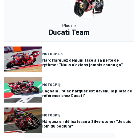
Plus de
Ducati Team
MOTOGP
4 h
Marc Márquez démuni face à sa perte de
rythme : "Nous n'avions jamais connu ça"
MOTOGP
1 j
Bagnaia : "Álex Márquez est devenu le pilote de
référence chez Ducati"
MOTOGP
1 j
Márquez en délicatesse à Silverstone : "Je suis
loin du podium"