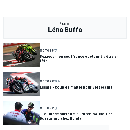
Plus de
Léna Buffa
MOTOGP
17 h
Bezzecchi en souffrance et étonné d'être en
tête
MOTOGP
19 h
Essais - Coup de maître pour Bezzecchi !
MOTOGP
1 j
"L'alliance parfaite" : Crutchlow croit en
Quartararo chez Honda