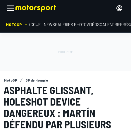
MOTOGP
ACCUEIL
NEWS
GALERIES PHOTO
VIDÉOS
CALENDRIER
RÉS
MotoGP
GP de Hongrie
ASPHALTE GLISSANT,
HOLESHOT DEVICE
DANGEREUX : MARTÍN
DÉFENDU PAR PLUSIEURS