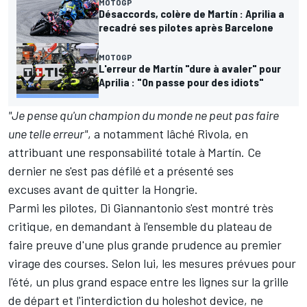
MOTOGP
Désaccords, colère de Martín : Aprilia a
recadré ses pilotes après Barcelone
MOTOGP
L'erreur de Martín "dure à avaler" pour
Aprilia : "On passe pour des idiots"
"Je pense qu'un champion du monde ne peut pas faire
une telle erreur"
, a notamment lâché Rivola, en
attribuant une responsabilité totale à Martín. Ce
dernier ne s'est pas défilé et
a présenté ses
excuses
avant de quitter la Hongrie.
Parmi les pilotes, Di Giannantonio s'est montré très
critique, en
demandant à l'ensemble du plateau de
faire preuve d'une plus grande prudence au premier
virage
des courses. Selon lui, les mesures prévues pour
l'été, un
plus grand espace entre les lignes sur la grille
de départ et l'interdiction du holeshot device
, ne