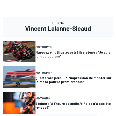
Plus de
Vincent Lalanne-Sicaud
MOTOGP
7 h
Márquez en délicatesse à Silverstone : "Je suis
loin du podium"
MOTOGP
9 h
Quartararo perdu : "L'impression de monter sur
la moto pour la première fois"
MOTOGP
9 h
Steiner : "À l'heure actuelle, Viñales n'a pas été
renvoyé"