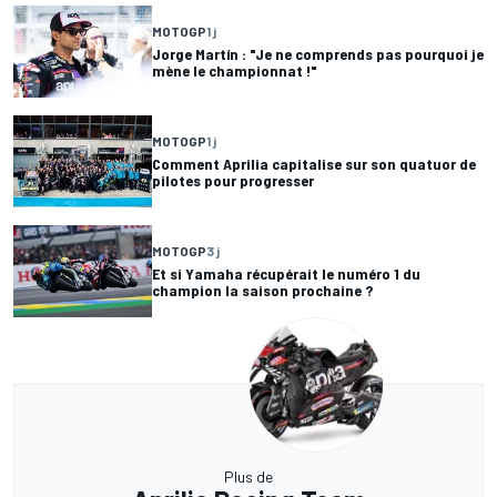
MOTOGP
1 j
Jorge Martín : "Je ne comprends pas pourquoi je
mène le championnat !"
MOTOGP
1 j
Comment Aprilia capitalise sur son quatuor de
pilotes pour progresser
MOTOGP
3 j
Et si Yamaha récupérait le numéro 1 du
champion la saison prochaine ?
Plus de