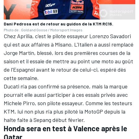
Dani Pedrosa est de retour au guidon de la KTM RC16.
Photo de : Gold and Goose / Motorsport Images
Chez Aprilia, c'est le pilote essayeur
Lorenzo Savadori
qui est aux affaires à Misano. L'Italien a aussi remplacé
Jorge Martín
, blessé, lors des premières courses de la
saison et il essaie de mettre au point une moto au goût
de l'Espagnol avant le retour de celui-ci, espéré dès
cette semaine.
Ducati n'a pas confirmé sa présence, mais la marque
pourrait elle aussi participer à ces essais privés avec
Michele Pirro
, son pilote essayeur. Comme les testeurs
KTM, lui non plus n'a plus piloté la MotoGP depuis la
halte faite à Sepang début février.
Honda sera en test à Valence après le
Qatar