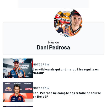
Plus de
Dani Pedrosa
MOTOGP
3 m
Les wild-cards qui ont marqué les esprits en
MotoGP
MOTOGP
3 m
Dani Pedrosa ne compte pas refaire de course
en MotoGP