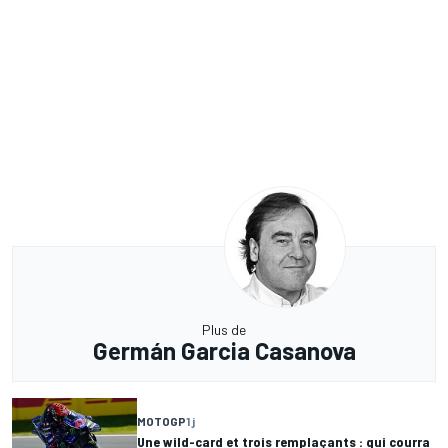
Plus de
Germán Garcia Casanova
MOTOGP
1 j
Une wild-card et trois remplaçants : qui courra