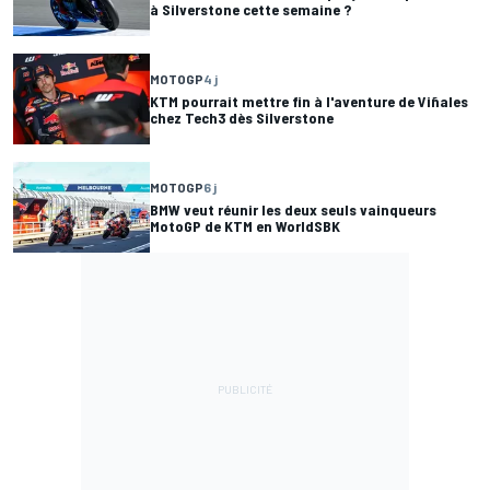
à Silverstone cette semaine ?
MOTOGP
4 j
KTM pourrait mettre fin à l'aventure de Viñales
chez Tech3 dès Silverstone
MOTOGP
6 j
BMW veut réunir les deux seuls vainqueurs
MotoGP de KTM en WorldSBK