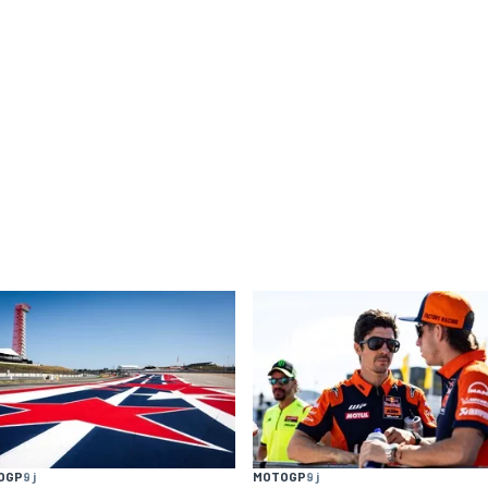
OGP
9 j
MOTOGP
9 j