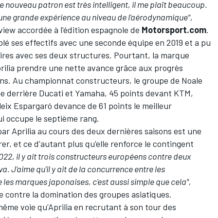
 Le nouveau patron est très intelligent, il me plaît beaucoup.
lui une grande expérience au niveau de l'aérodynamique",
rview accordée à
l'édition espagnole de
Motorsport.com
.
lé ses effectifs avec une seconde équipe en 2019 et a pu
oires avec ses deux structures. Pourtant, la marque
prilia prendre une nette avance grâce aux progrès
ans. Au
championnat
constructeurs, le groupe de Noale
ce derrière Ducati et Yamaha, 45 points devant KTM,
leix Espargaró devance de 61 points le meilleur
ui occupe le septième rang.
par Aprilia au cours des deux dernières saisons est une
r, et ce d'autant plus qu'elle renforce le contingent
2022, il y ait trois constructeurs européens contre deux
a. J'aime qu'il y ait de la concurrence entre les
 les marques japonaises, c'est aussi simple que cela",
e contre la domination des groupes asiatiques.
ême voie qu'Aprilia en recrutant à son tour des