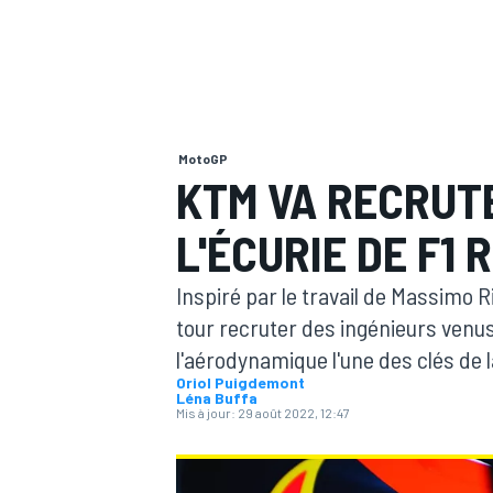
MotoGP
MOTOGP
KTM VA RECRUT
L'ÉCURIE DE F1 
Inspiré par le travail de Massimo R
tour recruter des ingénieurs venus d
l'aérodynamique l'une des clés de 
Oriol Puigdemont
Léna Buffa
Mis à jour:
29 août 2022, 12:47