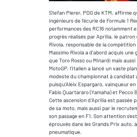
Stefan Pierer, PDG de KTM, affirme qu
ingénieurs de
l'écurie de Formule 1 Re
performances des RC16 notamment en
progrès réalisés par Aprilia, le patro
Rivola, responsable de la compétition 
Massimo Rivola a d'abord acquis une g
que Toro Rosso ou Minardi mais aussi 
MotoGP, l'Italien a lancé un vaste plan
modeste du championnat à candidat au
puisqu'
Aleix Espargaró
, vainqueur en
Fabio Quartararo
(Yamaha) et
Pecco 
Cette ascension d'Aprilia est passée p
de sa moto, mais aussi par le recrute
son passage en F1. Son attention s'es
éprouvés dans les Grands Prix auto, à
pneumatique.