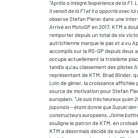
"Aprilia a intégré l'expérience de la F1.
Il venait de la F1 et il a apporté avec 
observe Stefan Pierer dans une inte
Arrivé en MotoGP en 2017, KTM a doub
remporter depuis un total de six vict
autrichienne marque le pas et a vu A
accomplis sur la RS-GP depuis deux 
occupe actuellement la troisième pla
tandis qu'au classement des pilotes A
représentant de KTM,
Brad Binder
, q
Loin de gêner, la croissance affichée 
source de motivation pour Stefan Piere
européen.
"Je suis très heureux qu'en 
japonais − étant donné que Suzuki s'en v
constructeurs européens. J'aime battre
souligne le patron de KTM, en croisad
KTM a désormais décidé de suivre la m