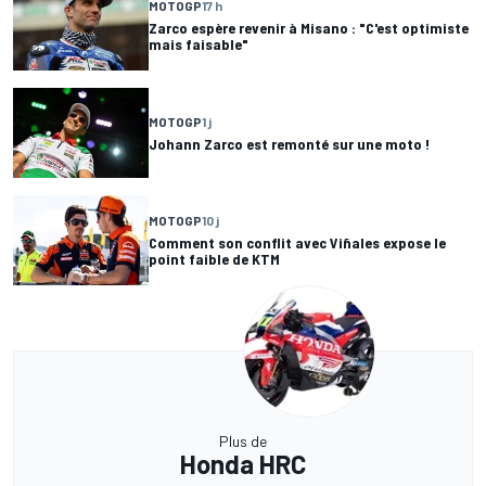
MOTOGP
17 h
Zarco espère revenir à Misano : "C'est optimiste
mais faisable"
MOTOGP
1 j
Johann Zarco est remonté sur une moto !
MOTOGP
10 j
Comment son conflit avec Viñales expose le
point faible de KTM
Plus de
Honda HRC