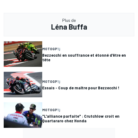
Plus de
Léna Buffa
MOTOGP
1 j
Bezzecchi en souffrance et étonné d'être en
tête
MOTOGP
1 j
Essais - Coup de maître pour Bezzecchi !
MOTOGP
1 j
"L'alliance parfaite" : Crutchlow croit en
Quartararo chez Honda