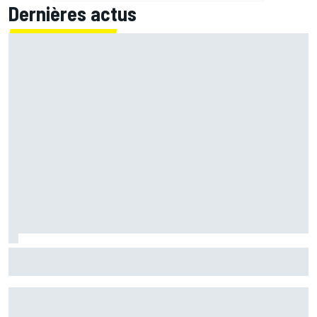
Dernières actus
Marc Márquez assume enfin : "Le favori, c'est moi, non ?"