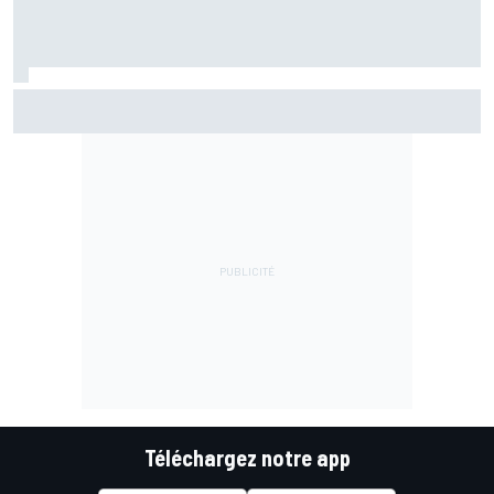
Bezzecchi "pas encore à 100%" mais impatient de revenir
dans la bagarre
Téléchargez notre app