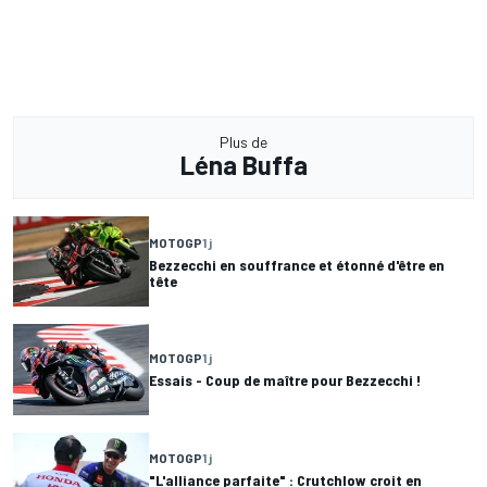
Plus de
Léna Buffa
MOTOGP
1 j
Bezzecchi en souffrance et étonné d'être en
tête
MOTOGP
1 j
Essais - Coup de maître pour Bezzecchi !
MOTOGP
1 j
"L'alliance parfaite" : Crutchlow croit en