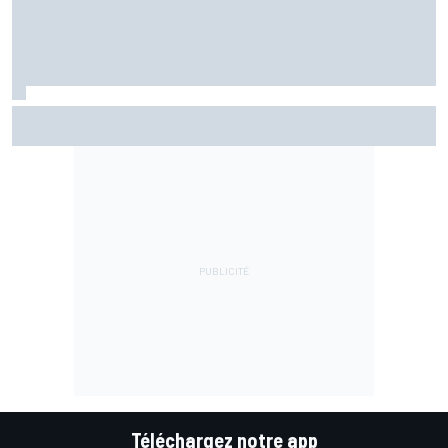
Championnat - Martín fait la bonne opération, Marc
Márquez quitte le top 3
Téléchargez notre app