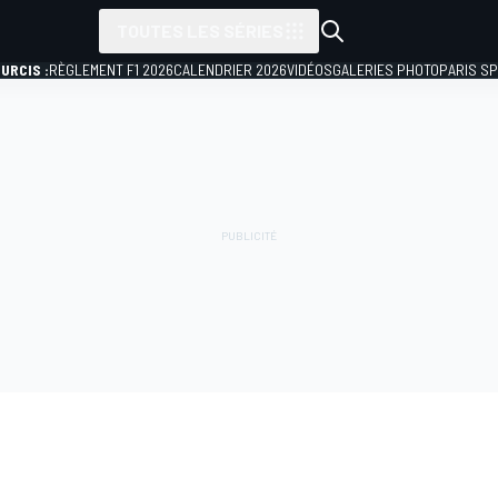
TOUTES LES SÉRIES
URCIS :
RÈGLEMENT F1 2026
CALENDRIER 2026
VIDÉOS
GALERIES PHOTO
PARIS S