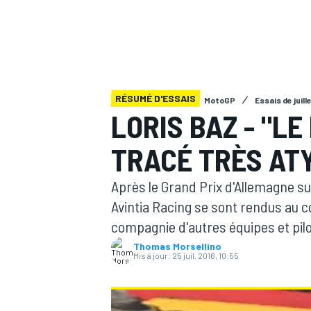
RÉSUMÉ D'ESSAIS
MotoGP
Essais de juill
MOTOGP
LORIS BAZ - "LE
TRACÉ TRÈS AT
Après le Grand Prix d'Allemagne sur
Avintia Racing se sont rendus au c
compagnie d'autres équipes et pil
Thomas Morsellino
Mis à jour:
25 juil. 2016, 10:55