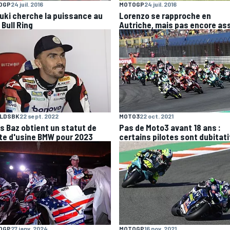
OGP
24 juil. 2016
MOTOGP
24 juil. 2016
uki cherche la puissance au
Lorenzo se rapproche en
 Bull Ring
Autriche, mais pas encore as
LDSBK
22 sept. 2022
MOTO3
22 oct. 2021
is Baz obtient un statut de
Pas de Moto3 avant 18 ans :
ote d'usine BMW pour 2023
certains pilotes sont dubitati
OGP
27 janv. 2024
MOTOGP
16 nov. 2021