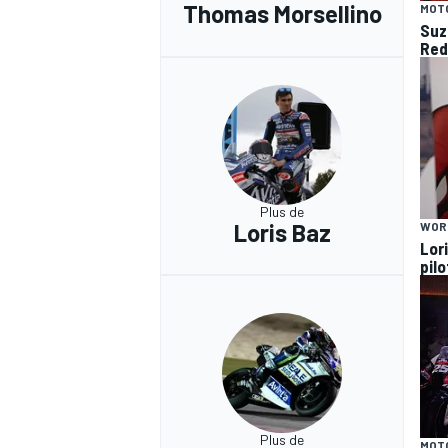
Thomas Morsellino
MOT
Suz
Red
Plus de
Loris Baz
WOR
Lor
pil
Plus de
MOT