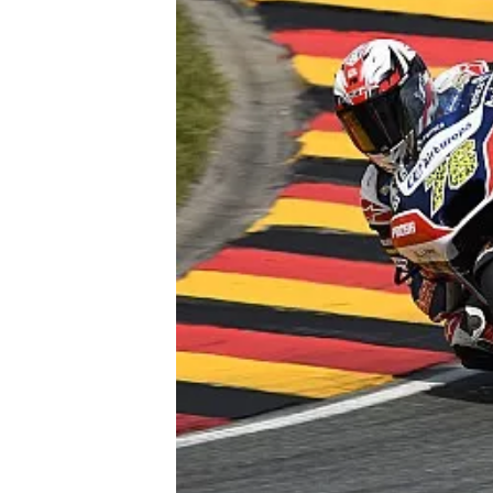
WRC
WEC