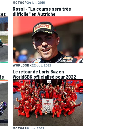
MOTOGP
24 juil. 2016
Rossi - "La course sera très
sez
difficile" en Autriche
WORLDSBK
22 oct. 2021
Le retour de Loris Baz en
fs
WorldSBK officialisé pour 2022
MOTOGP
8 nov. 2021