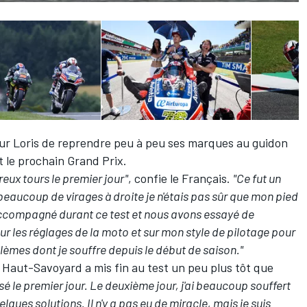
pour Loris de reprendre peu à peu ses marques au guidon
 le prochain Grand Prix.
eux tours le premier jour"
, confie le Français.
"Ce fut un
t beaucoup de virages à droite je n'étais pas sûr que mon pied
a accompagné durant ce test et nous avons essayé de
ur les réglages de la moto et sur mon style de pilotage pour
blèmes dont je souffre depuis le début de saison."
e Haut-Savoyard a mis fin au test un peu plus tôt que
le premier jour. Le deuxième jour, j'ai beaucoup souffert
ques solutions. Il n'y a pas eu de miracle, mais je suis