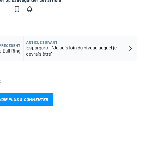
er ou sauvegarder cet article
ARTICLE SUIVANT
 PRÉCÉDENT
Espargaro - "Je suis loin du niveau auquel je
 Bull Ring
devrais être"
S
VOIR PLUS & COMMENTER