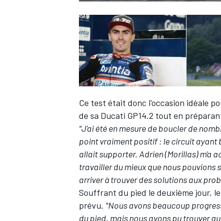
Ce test était donc l'occasion idéale 
de sa Ducati GP14.2 tout en préparant
"J'ai été en mesure de boucler de nombr
point vraiment positif : le circuit ayan
allait supporter. Adrien (Morillas) m'
travailler du mieux que nous pouvions s
arriver à trouver des solutions aux pro
Souffrant du pied le deuxième jour, l
prévu.
"Nous avons beaucoup progressé 
du pied, mais nous avons pu trouver quel