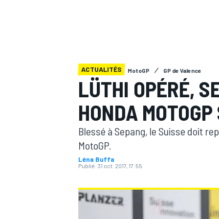
ACTUALITÉS
MotoGP
GP de Valence
MOTOGP
LÜTHI OPÉRÉ, S
HONDA MOTOGP 
Blessé à Sepang, le Suisse doit re
MotoGP.
Léna Buffa
Publié:
31 oct. 2017, 17:55