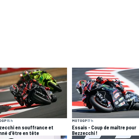
OGP
15 h
MOTOGP
17 h
zecchi en souffrance et
Essais - Coup de maître pour
nné d'être en tête
Bezzecchi !