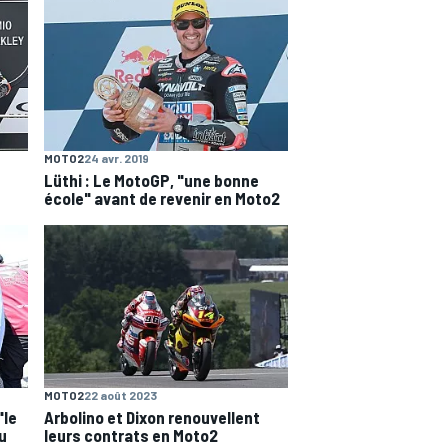
MOTO2
24 avr. 2019
Lüthi : Le MotoGP, "une bonne
école" avant de revenir en Moto2
MOTO2
22 août 2023
"le
Arbolino et Dixon renouvellent
u
leurs contrats en Moto2