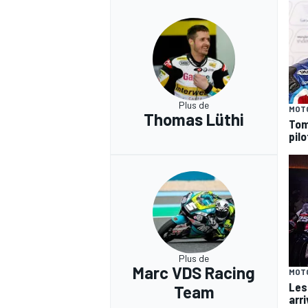
Plus de
MOT
Thomas Lüthi
Tom
pilo
Plus de
Marc VDS Racing
MOT
Les
Team
arr