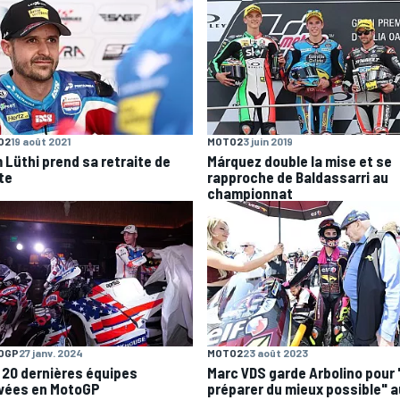
O2
19 août 2021
MOTO2
3 juin 2019
 Lüthi prend sa retraite de
Márquez double la mise et se
te
rapproche de Baldassarri au
championnat
OGP
27 janv. 2024
MOTO2
23 août 2023
 20 dernières équipes
Marc VDS garde Arbolino pour 
ivées en MotoGP
préparer du mieux possible" a