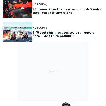
MOTOGP
4 j
KTM pourrait mettre fin à l'aventure de Viñales
chez Tech3 dès Silverstone
MOTOGP
6 j
BMW veut réunir les deux seuls vainqueurs
MotoGP de KTM en WorldSBK