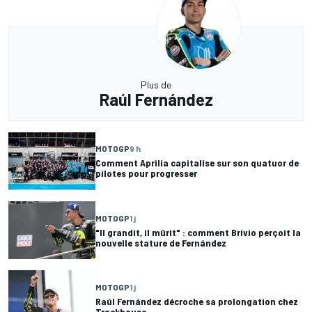
Plus de
Raúl Fernández
MOTOGP
9 h
Comment Aprilia capitalise sur son quatuor de
pilotes pour progresser
MOTOGP
1 j
"Il grandit, il mûrit" : comment Brivio perçoit la
nouvelle stature de Fernández
MOTOGP
1 j
Raúl Fernández décroche sa prolongation chez
Trackhouse