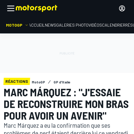
MOTOGP
ACCUEIL
NEWS
GALERIES PHOTO
VIDÉOS
CALENDRIER
RÉS
RÉACTIONS
MotoGP
GP d'Italie
MARC MÁRQUEZ : "J'ESSAIE
DE RECONSTRUIRE MON BRAS
POUR AVOIR UN AVENIR"
Marc Márquez a eu la confirmation que ses
problèmes de nerf étaient derrière lui ce vendredi