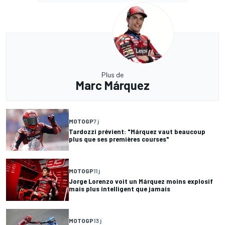
Plus de
Marc Márquez
MOTOGP
7 j
Tardozzi prévient: "Márquez vaut beaucoup
plus que ses premières courses"
MOTOGP
11 j
Jorge Lorenzo voit un Márquez moins explosif
mais plus intelligent que jamais
MOTOGP
13 j