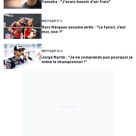
Yamaha : "J'avais besoin d'air frais"
MOTOGP
17 h
Marc Márquez assume enfin : "Le favori, c'est
moi, non ?"
MOTOGP
18 h
Jorge Martín : "Je ne comprends pas pourquoi je
mène le championnat !"