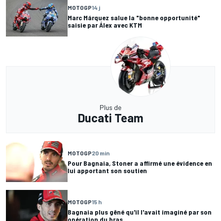
MOTOGP
14 j
Marc Márquez salue la "bonne opportunité"
saisie par Álex avec KTM
Plus de
Ducati Team
MOTOGP
20 min
Pour Bagnaia, Stoner a affirmé une évidence en
lui apportant son soutien
MOTOGP
15 h
Bagnaia plus gêné qu'il l'avait imaginé par son
opération du bras