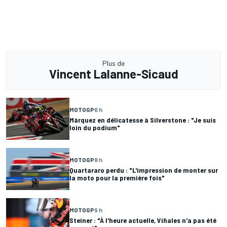
Plus de
Vincent Lalanne-Sicaud
MOTOGP
6 h
Márquez en délicatesse à Silverstone : "Je suis
loin du podium"
MOTOGP
8 h
Quartararo perdu : "L'impression de monter sur
la moto pour la première fois"
MOTOGP
9 h
Steiner : "À l'heure actuelle, Viñales n'a pas été