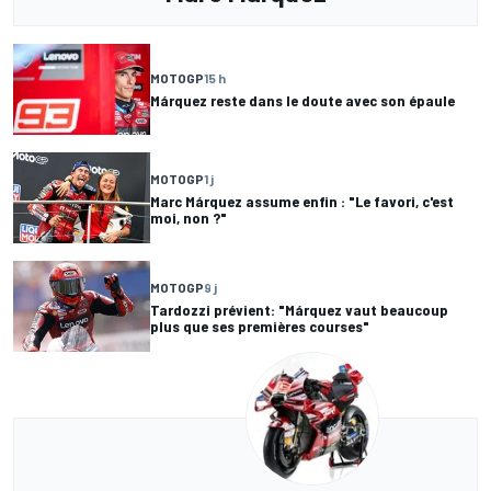
MOTOGP
15 h
Márquez reste dans le doute avec son épaule
MOTOGP
1 j
Marc Márquez assume enfin : "Le favori, c'est
moi, non ?"
MOTOGP
9 j
Tardozzi prévient: "Márquez vaut beaucoup
plus que ses premières courses"