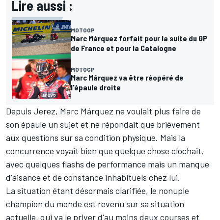
Lire aussi :
MOTOGP
Marc Márquez forfait pour la suite du GP
de France et pour la Catalogne
MOTOGP
Marc Márquez va être réopéré de
l'épaule droite
Depuis Jerez, Marc Márquez ne voulait plus faire de
son épaule un sujet et ne répondait que brièvement
aux questions sur sa condition physique. Mais la
concurrence
voyait bien que quelque chose clochait
,
avec quelques flashs de performance mais un manque
d'aisance et de constance inhabituels chez lui.
La situation étant désormais clarifiée, le nonuple
champion du monde est revenu sur sa situation
actuelle, qui va le priver d'au moins deux courses et