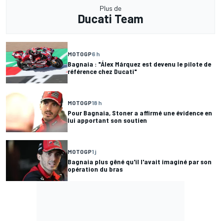
Plus de
Ducati Team
MOTOGP
6 h
Bagnaia : "Álex Márquez est devenu le pilote de
référence chez Ducati"
MOTOGP
18 h
Pour Bagnaia, Stoner a affirmé une évidence en
lui apportant son soutien
MOTOGP
1 j
Bagnaia plus gêné qu'il l'avait imaginé par son
opération du bras